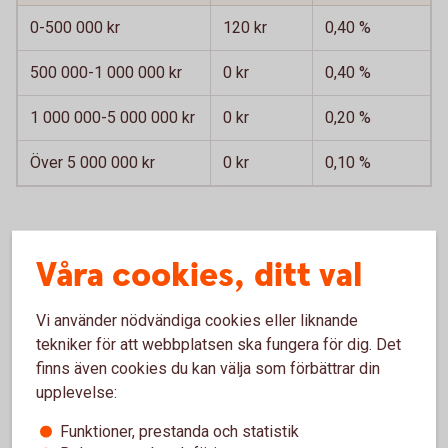
0-500 000 kr
120 kr
0,40 %
500 000-1 000 000 kr
0 kr
0,40 %
1 000 000-5 000 000 kr
0 kr
0,20 %
Över 5 000 000 kr
0 kr
0,10 %
Förvaltningsavgift för valda fonder tillkommer.
Våra cookies, ditt val
Courtage
1
om 0,09 procent via internetbanken och 0,50
procent på bankkontor eller via Kundcenter.
Vi använder nödvändiga cookies eller liknande
tekniker för att webbplatsen ska fungera för dig. Det
Ingen försäkringsavgift för innehav överstigande 500 000
finns även cookies du kan välja som förbättrar din
kr i följande utvalda fondportföljer.
upplevelse:
Swedbank Roburs Private Banking-portföljer
Indecap Fondguide Bas och Offensiv (Sparbankerna)
Funktioner, prestanda och statistik