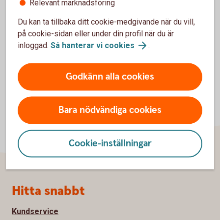
Relevant marknadsföring
Du kan ta tillbaka ditt cookie-medgivande när du vill,
Avser svenska och nordiska aktier.
Tillbaka
1
på cookie-sidan eller under din profil när du är
inloggad.
Så hanterar vi
cookies
.
Godkänn alla cookies
Bara nödvändiga cookies
Cookie-inställningar
Sidfot
Hitta snabbt
Kundservice