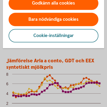
Godkänn alla cookies
Prata med våra lantbruksspecialister
Har du frågor eller funderingar som rör lantbruk och
Bara nödvändiga cookies
ekonomi – kontakta någon av våra rådgivare.
Hitta din skogs- och
lantbruksspecialist
Cookie-inställningar
Jämförelse Arla a conto, GDT och EEX s
Jämförelse Arla a conto, GDT och EEX
Line chart with 3 lines.
syntetiskt mjölkpris
8
6
4
2