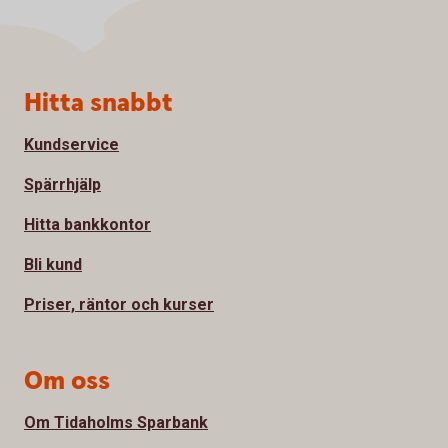
Sidfot
Hitta snabbt
Kundservice
Spärrhjälp
Hitta bankkontor
Bli kund
Priser, räntor och kurser
Om oss
Om Tidaholms Sparbank