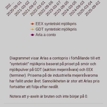
2024-03-05
2020-09-01
2025-09-02
2022-03-01
2023-09-05
202…
2025-03-04
2021-09-07
2023-03-07
2024-09-03
2021-03-02
2022-09-06
EEX syntetiskt mjölkpris
GDT syntetiskt mjölkpris
Arla a conto
End of interactive chart.
Diagrammet visar Arlas a contopris i förhållande till ett
”syntetiskt” mjölkpris baserat på priset på smör och
mjölkpulver på GDT (auktion mejeriråvara) och EEX
(terminer). Priserna på de industriella mejeriråvarorna
har fallit under året. Sannolikheten är stor att Arlas pris
fortsätter att följa efter nedåt.
Notera att y-axeln är bruten och inte börjar på 0.