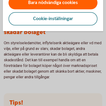
Bara nödvändiga cookies
aktiebolagslagen kan de som tagit emot utdelningen bli
återbetalningsskyldiga.
Cookie-inställningar
Ledningen har fattat beslut som
skadar bolaget
Om styrelseledamöter, inflytelserik aktieägare eller vd med
vilje, eller på grund av slarv, skadar bolaget, andra
aktieägare eller leverantörer kan de bli skyldiga att betala
skadestånd. Det kan till exempel handla om att en
företrädare för bolaget köper något över marknadspriset
eller skadat bolaget genom att skänka bort aktier, maskiner,
pengar eller andra tillgångar.
Tips!