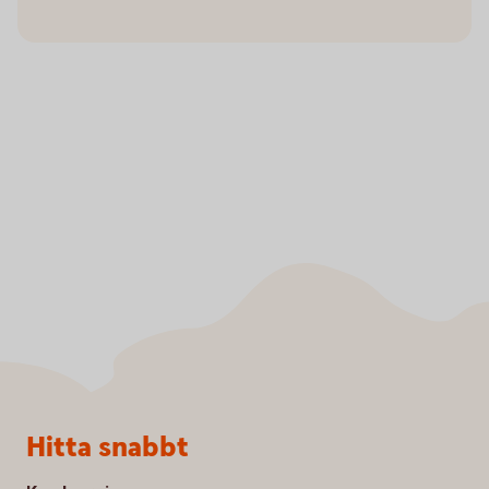
Sidfot
Hitta snabbt