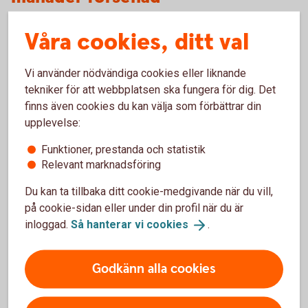
Om årsredovisningen inte har lämnats in 15 månader från
Våra cookies, ditt val
räkenskapsårets utgång kan styrelsen och vd bli personligt
ansvariga för bolagets skulder. Bolaget drabbas dessutom
Vi använder nödvändiga cookies eller liknande
av höga förseningsavgifter.
tekniker för att webbplatsen ska fungera för dig. Det
finns även cookies du kan välja som förbättrar din
Personen har gått i borgen för
upplevelse:
bolagets åtaganden
Funktioner, prestanda och statistik
Relevant marknadsföring
Den sannolikt vanligaste orsaken till att ett personligt
betalningsansvar uppkommer är att företrädare för bolaget
Du kan ta tillbaka ditt cookie-medgivande när du vill,
har gått i personlig borgen för en kredit eller lån i bolaget.
på cookie-sidan eller under din profil när du är
inloggad.
Så hanterar vi
cookies
.
Styrelsen har beslutat om för hög
Godkänn alla cookies
utdelning
Om bolaget delar ut mer pengar än vad som är tillåtet enligt