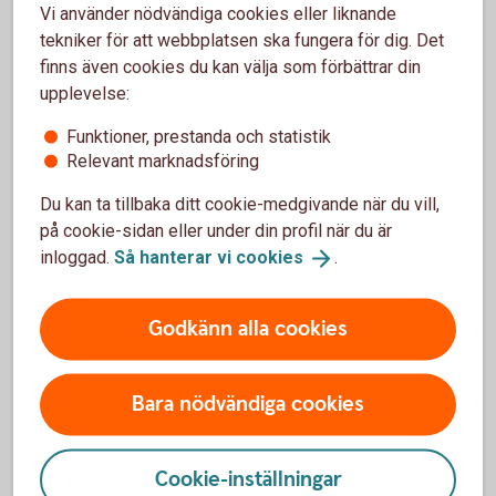
Vi använder nödvändiga cookies eller liknande
Skatteverket. Det kan upphävas eller ändras när som helst.
tekniker för att webbplatsen ska fungera för dig. Det
Det finns ingen fastställd form för ett äktenskapsförord,
finns även cookies du kan välja som förbättrar din
men det är klokt att stämma av med en jurist för att
upplevelse:
säkerställa att avtalet ger rätt skydd.
Funktioner, prestanda och statistik
Relevant marknadsföring
Juristens bästa tips
Du kan ta tillbaka ditt cookie-medgivande när du vill,
på cookie-sidan eller under din profil när du är
Skriv ett äktenskapsförord som gäller ditt företag när
inloggad.
Så hanterar vi
cookies
.
du ska gifta dig eller när du startar dig bolag.
Glöm inte att gå igenom ert pensionssparande när ni
Godkänn alla cookies
gör äktenskapsförordet. Olika former av
pensionssparande påverkas olika vid en skilsmässa.
Finns det fler delägare i bolaget – se till att ni har med
Bara nödvändiga cookies
ett krav på äktenskapsförord i ert aktieägaravtal.
Tänk på att äktenskapsförordet kan få konsekvenser
för vad som händer när du eller din maka/make dör.
Cookie-inställningar
Se till att ni har följderna klara för er.