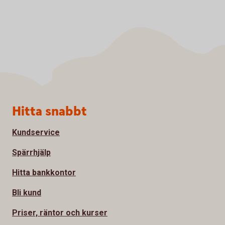
Sidfot
Hitta snabbt
Kundservice
Spärrhjälp
Hitta bankkontor
Bli kund
Priser, räntor och kurser