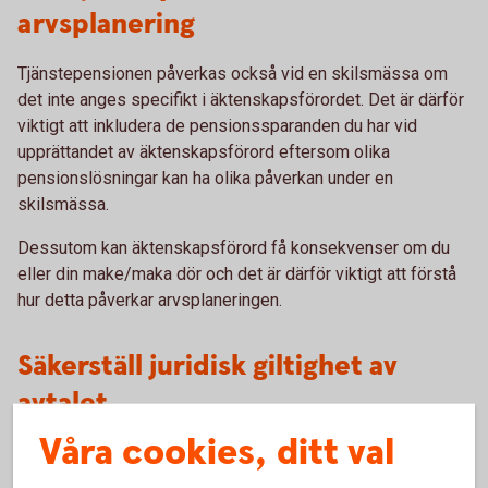
arvsplanering
Tjänstepensionen påverkas också vid en skilsmässa om
det inte anges specifikt i äktenskapsförordet. Det är därför
viktigt att inkludera de pensionssparanden du har vid
upprättandet av äktenskapsförord eftersom olika
pensionslösningar kan ha olika påverkan under en
skilsmässa.
Dessutom kan äktenskapsförord få konsekvenser om du
eller din make/maka dör och det är därför viktigt att förstå
hur detta påverkar arvsplaneringen.
Säkerställ juridisk giltighet av
avtalet
Våra cookies, ditt val
För att ett äktenskapsförord ska vara giltigt måste det vara
undertecknat av båda parter, daterat och registrerat hos