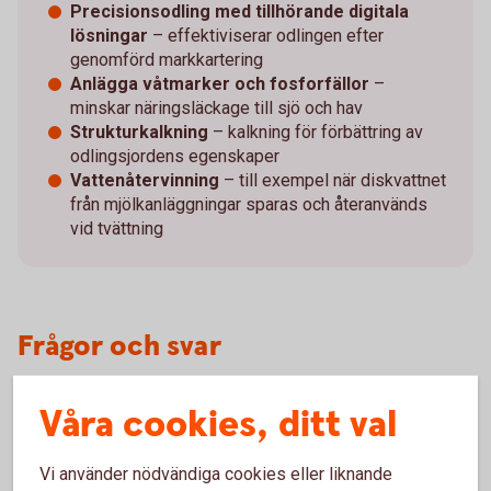
Precisionsodling med tillhörande digitala
lösningar
– effektiviserar odlingen efter
genomförd markkartering
Anlägga våtmarker och fosforfällor
–
minskar näringsläckage till sjö och hav
Strukturkalkning
– kalkning för förbättring av
odlingsjordens egenskaper
Vattenåtervinning
– till exempel när diskvattnet
från mjölkanläggningar sparas och återanvänds
vid tvättning
Frågor och svar
Våra cookies, ditt val
Varför är det viktigt att investera på ett hållbart
sätt?
Vi använder nödvändiga cookies eller liknande