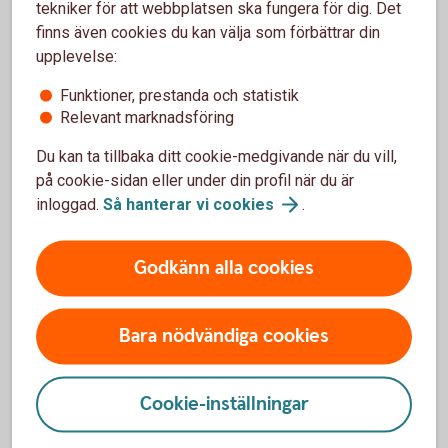
tekniker för att webbplatsen ska fungera för dig. Det
Vilka förändringar kommer skogs- och
finns även cookies du kan välja som förbättrar din
lantbrukare behöva göra?
upplevelse:
Funktioner, prestanda och statistik
Vilken forskning och lagstiftning ligger till grund
Relevant marknadsföring
för arbetet?
Du kan ta tillbaka ditt cookie-medgivande när du vill,
Vad händer om man inte påbörjar den här resan?
på cookie-sidan eller under din profil när du är
inloggad.
Så hanterar vi
cookies
.
Godkänn alla cookies
Ställ om till en mer hållbar
verksamhet
Bara nödvändiga cookies
Vi erbjuder finansieringslösningar för att hjälpa dig
ställa om till ett mer hållbart skogs- och lantbruk.
Cookie-inställningar
Skog och lantbruk – mer
information