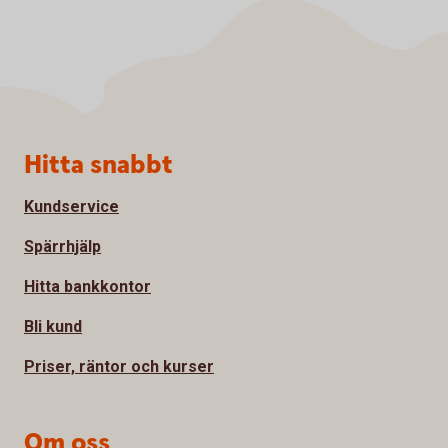
Sidfot
Hitta snabbt
Kundservice
Spärrhjälp
Hitta bankkontor
Bli kund
Priser, räntor och kurser
Om oss