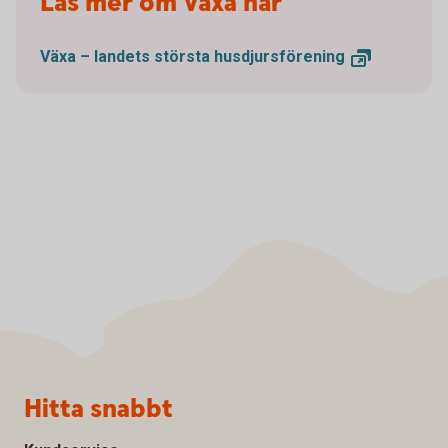
Läs mer om Växa här
Växa – landets största
husdjursförening
Sidfot
Hitta snabbt