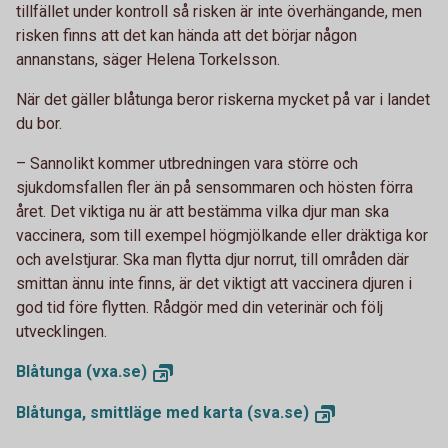
tillfället under kontroll så risken är inte överhängande, men
risken finns att det kan hända att det börjar någon
annanstans, säger Helena Torkelsson.
När det gäller blåtunga beror riskerna mycket på var i landet
du bor.
–
Sannolikt kommer utbredningen vara större och
sjukdomsfallen fler än på sensommaren och hösten förra
året. Det viktiga nu är att bestämma vilka djur man ska
vaccinera, som till exempel högmjölkande eller dräktiga kor
och avelstjurar. Ska man flytta djur norrut, till områden där
smittan ännu inte finns, är det viktigt att vaccinera djuren i
god tid före flytten. Rådgör med din veterinär och följ
utvecklingen.
Blåtunga
(vxa.se)
Blåtunga, smittläge med karta
(sva.se)