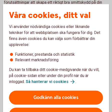
förutsättningar att skapa ett riktigt bra smittskydd på din
gård. Skulle du trots allt få in salmonella i kobesättningen
Våra cookies, ditt val
får du högre ersättning av staten om du är ansluten till
programmet, säger hon.
Vi använder nödvändiga cookies eller liknande
Den vanligaste smittkällan i djurbesättningar är nyinköpta
tekniker för att webbplatsen ska fungera för dig. Det
djur.
finns även cookies du kan välja som förbättrar din
upplevelse:
– Eftersom det är en så stor riskfaktor är jag förvånad över
att inte fler har striktare mottagningsrutiner. Smittsamma
Funktioner, prestanda och statistik
sjukdomar är ett hot både mot djurhälsan, lönsamheten och i
Relevant marknadsföring
förlängningen även livsmedelsförsörjningen. Med ganska
Du kan ta tillbaka ditt cookie-medgivande när du vill,
enkla medel och lite professionell guidning kan man
på cookie-sidan eller under din profil när du är
komma långt, säger hon.
inloggad.
Så hanterar vi
cookies
.
Godkänn alla cookies