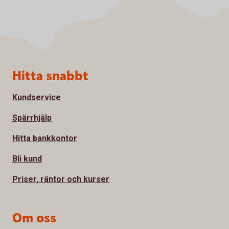
Sidfot
Hitta snabbt
Kundservice
Spärrhjälp
Hitta bankkontor
Bli kund
Priser, räntor och kurser
Om oss