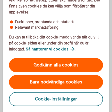
skickat filer som har förfallodag vid aktiveringsdatum så
finns även cookies du kan välja som förbättrar din
uteblir återrapporteringen för dessa. Därför kan det vara bra
upplevelse:
att anslutningsdatum ej ligger vid en sådan tidpunkt.
Funktioner, prestanda och statistik
Relevant marknadsföring
Du kan ta tillbaka ditt cookie-medgivande när du vill,
på cookie-sidan eller under din profil när du är
inloggad.
Så hanterar vi
cookies
.
Godkänn alla cookies
Bara nödvändiga cookies
Hantera er ekonomi på ett
enkelt,
snabbt
och
säkert
Cookie-inställningar
sätt med bankintegration.