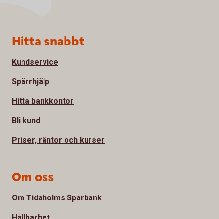
Sidfot
Hitta snabbt
Kundservice
Spärrhjälp
Hitta bankkontor
Bli kund
Priser, räntor och kurser
Om oss
Om Tidaholms Sparbank
Hållbarhet