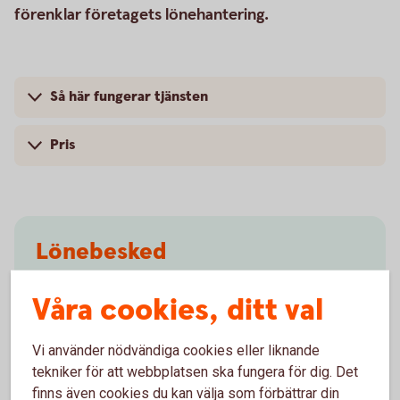
förenklar företagets lönehantering.
Så här fungerar tjänsten
Pris
Lönebesked
Vi hjälper till att framställa och distribuera
Våra cookies, ditt val
lönebesked till ert företags anställda i Sverige eller
utomlands.
Vi använder nödvändiga cookies eller liknande
tekniker för att webbplatsen ska fungera för dig. Det
Lönebesked
finns även cookies du kan välja som förbättrar din