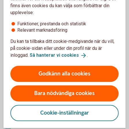
behöver kortet först aktiveras. Om företaget har
finns även cookies du kan välja som förbättrar din
internetbank görs det där, annars via en första transaktion i
upplevelse:
butik eller i någon av bankomats automater.
Funktioner, prestanda och statistik
Skulle ni inte vilja ha företagskortet öppet för internetköp
Relevant marknadsföring
kan en behörig användare gå in och ändra det i
Du kan ta tillbaka ditt cookie-medgivande när du vill,
internetbanken för företag.
på cookie-sidan eller under din profil när du är
inloggad.
Så hanterar vi
cookies
.
Betalkort företag
När du får ditt kort är det öppet för internetköp.
Godkänn alla cookies
Behörig kontaktperson/firmatecknare kontaktar Entercard
via business.card@entercard.com för att både öppna eller
stänga den anställdes kort för internetköp, kontantuttag och
Bara nödvändiga cookies
utlandsköp.
Kortinnehavare av Betalkort Företag har möjlighet att öppna
Cookie-inställningar
och stänga sitt kort för internetköp, kontantuttag och
utlandsköp, genom att kontakta Entercard via