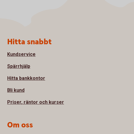
Sidfot
Hitta snabbt
Kundservice
Spärrhjälp
Hitta bankkontor
Bli kund
Priser, räntor och kurser
Om oss