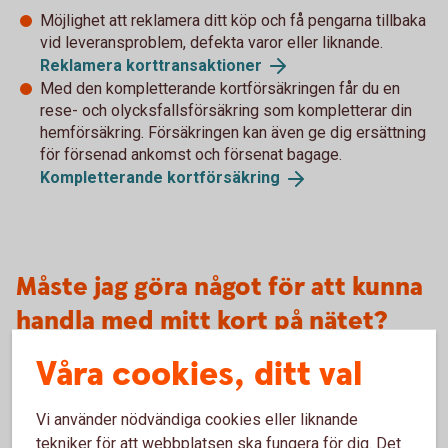
Möjlighet att reklamera ditt köp och få pengarna tillbaka
vid leveransproblem, defekta varor eller liknande.
Reklamera
korttransaktioner
Med den kompletterande kortförsäkringen får du en
rese- och olycksfallsförsäkring som kompletterar din
hemförsäkring. Försäkringen kan även ge dig ersättning
för försenad ankomst och försenat bagage.
Kompletterande
kortförsäkring
Måste jag göra något för att kunna
handla med mitt kort på nätet?
Bankkort Business
Våra cookies, ditt val
Nya företagskort distribueras med internetköp påslaget.
Vi använder nödvändiga cookies eller liknande
För att kortinnehavaren ska kunna använda sitt kort på nätet
tekniker för att webbplatsen ska fungera för dig. Det