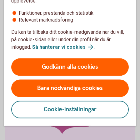
upplevelse:
Om ni har avtal om Swish Företag kan ni även ta
Funktioner, prestanda och statistik
betalt med QR-kod, samt tagga och kategorisera era
Relevant marknadsföring
betalningar.
Du kan ta tillbaka ditt cookie-medgivande när du vill,
på cookie-sidan eller under din profil när du är
Skaffa Swish företagsapp och läs mer om
inloggad.
Så hanterar vi
cookies
.
appen
Godkänn alla cookies
Bara nödvändiga cookies
Falsk
bekräftelsevy
Cookie-inställningar