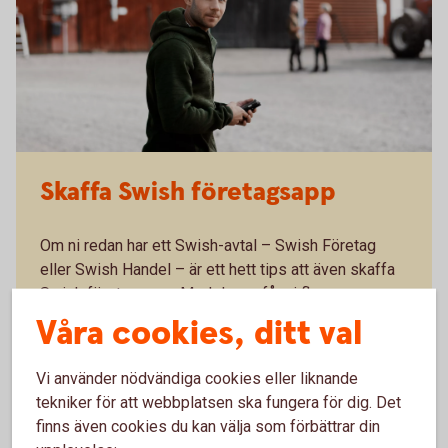
Skaffa Swish företagsapp
Om ni redan har ett Swish-avtal – Swish Företag
eller Swish Handel – är ett hett tips att även skaffa
Swish företagsapp. Med denna får ni flera
möjligheter som förenklar ert företagande:
Våra cookies, ditt val
Se inkommande betalningar i realtid och minska
Vi använder nödvändiga cookies eller liknande
risken för bedrägerier.
Administrera användare och fördela arbetspass.
tekniker för att webbplatsen ska fungera för dig. Det
Hantera återbetalningar direkt i Swish
finns även cookies du kan välja som förbättrar din
företagsappen