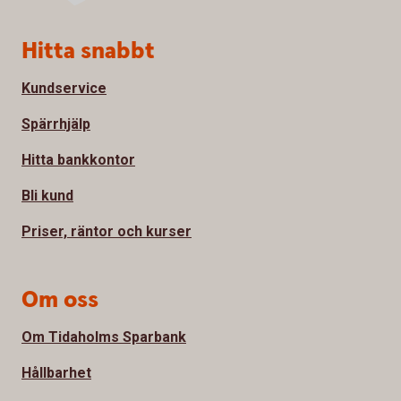
Sidfot
Hitta snabbt
Kundservice
Spärrhjälp
Hitta bankkontor
Bli kund
Priser, räntor och kurser
Om oss
Om Tidaholms Sparbank
Hållbarhet