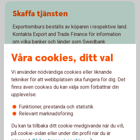
Skaffa tjänsten
Exportremburs beställs av köparen i respektive land.
Kontakta Export and Trade Finance för information
om vilka banker och länder som Swedbank
samarbetar med.
Våra cookies, ditt val
Skaffa tjänsten – mejla Trade Finance
Vi använder nödvändiga cookies eller liknande
tekniker för att webbplatsen ska fungera för dig. Det
finns även cookies du kan välja som förbättrar din
upplevelse:
Vanliga frågor och svar
Funktioner, prestanda och statistik
Relevant marknadsföring
Du kan ta tillbaka ditt cookie-medgivande när du vill,
När får jag betalt under en exportremburs?
på cookie-sidan eller under din profil när du är