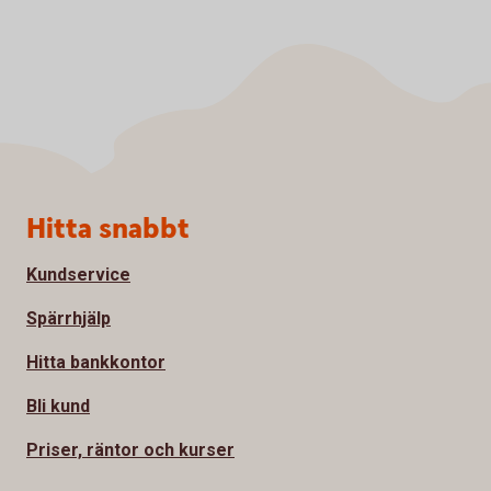
Sidfot
Hitta snabbt
Kundservice
Spärrhjälp
Hitta bankkontor
Bli kund
Priser, räntor och kurser