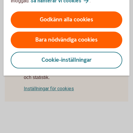
inloggad.
Så hanterar vi
cookies
.
Vem är det som startar processen i en
exportremburs?
Godkänn alla cookies
Behöver jag ha en limit i min bank för
exportremburs?
Bara nödvändiga cookies
Cookie-inställningar
För att se detta innehåll behöver du först
godkänna cookies för Funktioner, prestanda
och statistik.
Inställningar för cookies