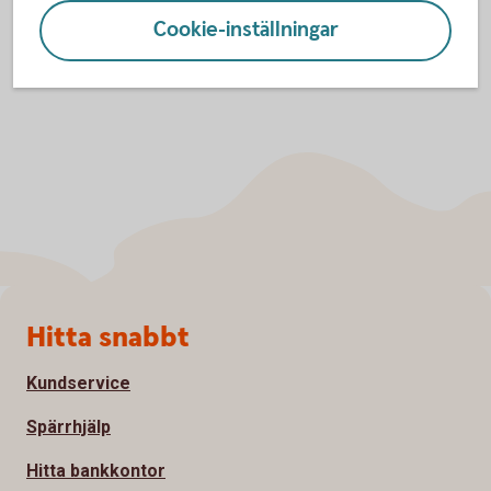
Cookie-inställningar
Sidfot
Hitta snabbt
Kundservice
Spärrhjälp
Hitta bankkontor