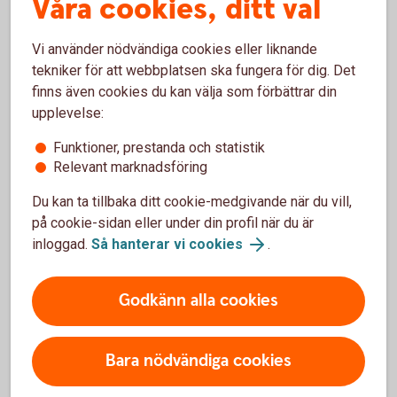
Våra cookies, ditt val
Kan ni utfärda en borgensgaranti till Nordafrika?
Vi använder nödvändiga cookies eller liknande
tekniker för att webbplatsen ska fungera för dig. Det
finns även cookies du kan välja som förbättrar din
Kan ni utfärda garantier lokalt i exempelvis
upplevelse:
Indien?
Funktioner, prestanda och statistik
Vad är bäst att använda, Standbyremburs eller
Relevant marknadsföring
Garanti?
Du kan ta tillbaka ditt cookie-medgivande när du vill,
på cookie-sidan eller under din profil när du är
inloggad.
Så hanterar vi cookies
.
För att se detta innehåll behöver du först
Godkänn alla cookies
godkänna cookies för Funktioner, prestanda
och statistik.
Inställningar för cookies
Bara nödvändiga cookies