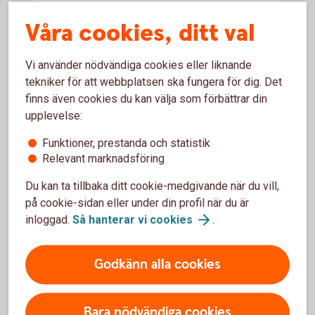
Klientmedelskonto
Våra cookies, ditt val
Koncernkonto
Vi använder nödvändiga cookies eller liknande
tekniker för att webbplatsen ska fungera för dig. Det
Valutakonto
finns även cookies du kan välja som förbättrar din
upplevelse:
Konto i utlandet
Funktioner, prestanda och statistik
Relevant marknadsföring
Cash Pool Solution
Du kan ta tillbaka ditt cookie-medgivande när du vill,
på cookie-sidan eller under din profil när du är
inloggad.
Så hanterar vi
cookies
.
Godkänn alla cookies
För att se detta innehåll behöver du först
godkänna cookies för Funktioner, prestanda
och statistik.
Bara nödvändiga cookies