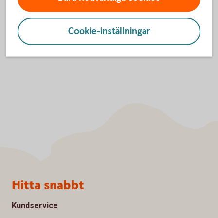
Inställningar för cookies
Cookie-inställningar
Sidfot
Hitta snabbt
Kundservice