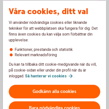
Klientmedelskonto
Våra cookies, ditt val
Koncernkonto
Vi använder nödvändiga cookies eller liknande
tekniker för att webbplatsen ska fungera för dig. Det
Valutakonto
finns även cookies du kan välja som förbättrar din
upplevelse:
Konto i utlandet
Funktioner, prestanda och statistik
Relevant marknadsföring
Cash Pool Solution
Du kan ta tillbaka ditt cookie-medgivande när du vill,
på cookie-sidan eller under din profil när du är
inloggad.
Så hanterar vi
cookies
.
Godkänn alla cookies
För att se detta innehåll behöver du först
godkänna cookies för Funktioner, prestanda
och statistik.
Bara nödvändiga cookies