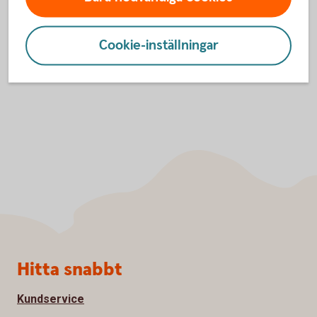
Inställningar för cookies
Cookie-inställningar
Sidfot
Hitta snabbt
Kundservice