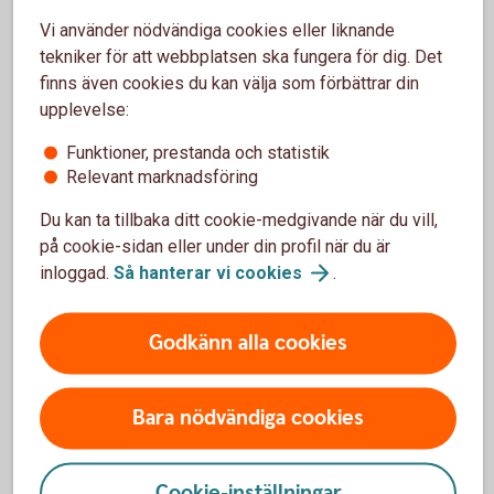
Vi använder nödvändiga cookies eller liknande
Om ni saknar "Bevaka ärenden" så lägger
tekniker för att webbplatsen ska fungera för dig. Det
behörighetsadministratören till det under
finns även cookies du kan välja som förbättrar din
Administrera/Behörighet.
upplevelse:
Välj Anslut/Inkommen Swish-betalning.
Funktioner, prestanda och statistik
Relevant marknadsföring
Du kan ta tillbaka ditt cookie-medgivande när du vill,
på cookie-sidan eller under din profil när du är
inloggad.
Så hanterar vi
cookies
.
I appen Sparbanken Företag
Logga in i appen.
Godkänn alla cookies
Gå till Inställningar.
Välj Notiser//inkommen Swish-betalning.
Bara nödvändiga cookies
Cookie-inställningar