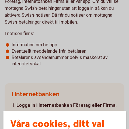
Företag, Internetbanken Firma eller vår app. Om du vill se
mottagna Swish-betalningar utan att logga in så kan du
aktivera Swish-notiser. Då får du notiser om mottagna
Swish-betalningar direkt till mobilen.
I notisen finns:
Information om belopp
Eventuellt meddelande från betalaren
Betalarens avsändarnummer delvis maskerat av
integritetsskäl
I internetbanken
Logga in i Internetbanken Företag eller Firma.
Gå till Tillval/Bevaka Ärenden.
Våra cookies, ditt val
Om ni redan har tjänsten "Bevaka ärenden" - välj
Ändra i menyn.