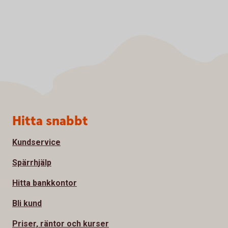
Sidfot
Hitta snabbt
Kundservice
Spärrhjälp
Hitta bankkontor
Bli kund
Priser, räntor och kurser