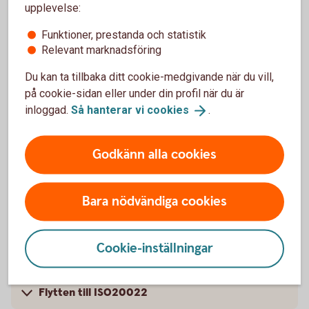
upplevelse:
ISO20022-baserade betalningsfiler
Funktioner, prestanda och statistik
Relevant marknadsföring
Du kan ta tillbaka ditt cookie-medgivande när du vill,
på cookie-sidan eller under din profil när du är
High value payments flyttades till
inloggad.
Så hanterar vi
cookies
.
ISO20022 i mars 2023
High-Value-Payments gick över till ISO20022 som
Godkänn alla cookies
standard för en stor del av våra internationella
betalningar: EUR med större belopp (high value
payments) och internationella betalningar i andra
Bara nödvändiga cookies
valutor som skickas via SWIFT.
Cookie-inställningar
Flytten till ISO20022