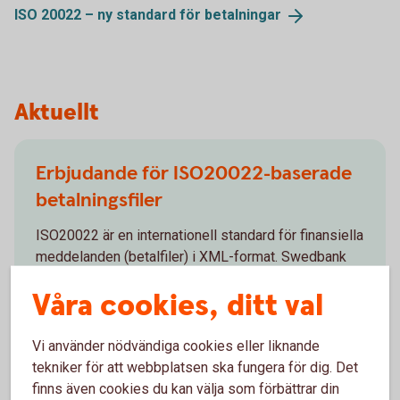
ISO 20022 – ny standard för
betalningar
Aktuellt
Erbjudande för ISO20022-baserade
betalningsfiler
ISO20022 är en internationell standard för finansiella
meddelanden (betalfiler) i XML-format. Swedbank
erbjuder möjlighet att ta emot betalningsuppdrag och
Våra cookies, ditt val
leverera information till våra kunder för följande
tjänster.
Vi använder nödvändiga cookies eller liknande
tekniker för att webbplatsen ska fungera för dig. Det
finns även cookies du kan välja som förbättrar din