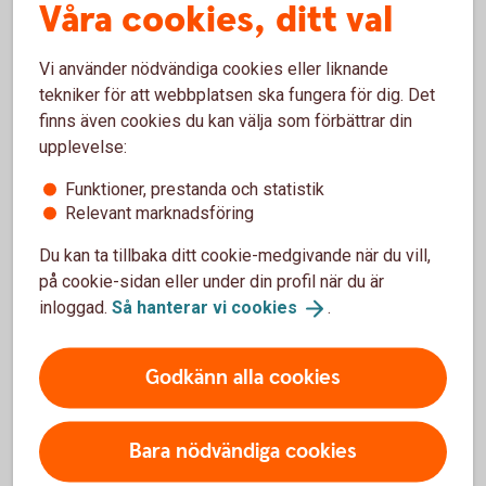
Våra cookies, ditt val
Vanliga frågor och svar om
Vi använder nödvändiga cookies eller liknande
tekniker för att webbplatsen ska fungera för dig. Det
Bostadsobligationer
finns även cookies du kan välja som förbättrar din
upplevelse:
Varför är det så låg ränta på bostäder?
Funktioner, prestanda och statistik
Relevant marknadsföring
Vilket är det minsta beloppet som kan handlas?
Du kan ta tillbaka ditt cookie-medgivande när du vill,
på cookie-sidan eller under din profil när du är
Vad behöver jag för att kunna handla?
inloggad.
Så hanterar vi
cookies
.
Godkänn alla cookies
Ränteplaceringar
Bara nödvändiga cookies