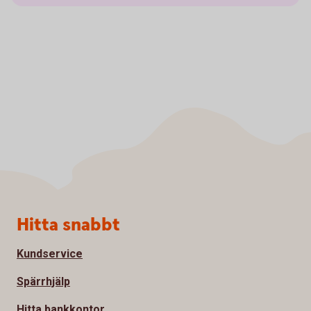
Sidfot
Hitta snabbt
Kundservice
Spärrhjälp
Hitta bankkontor