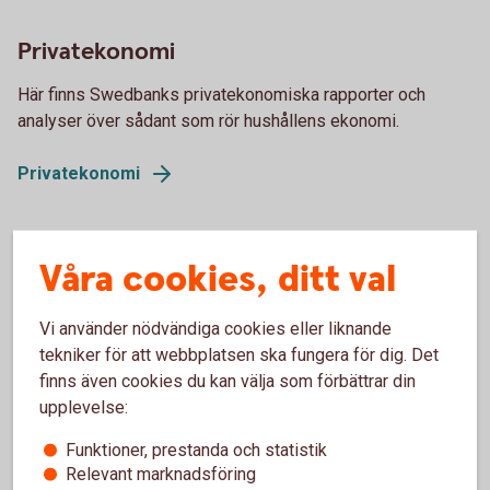
Privatekonomi
Här finns Swedbanks privatekonomiska rapporter och
analyser över sådant som rör hushållens ekonomi.
Privatekonomi
Företagande
Våra cookies, ditt val
Vi analyserar hur omvärlden på olika sätt påverkar företag
Vi använder nödvändiga cookies eller liknande
och företagare. Vi redovisar undersökningar, bland annat
tekniker för att webbplatsen ska fungera för dig. Det
över hur Sveriges företag mår.
finns även cookies du kan välja som förbättrar din
upplevelse:
Företagande
Funktioner, prestanda och statistik
Relevant marknadsföring