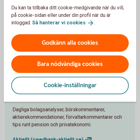
Swedbank TV
Du kan ta tillbaka ditt cookie-medgivande när du vill,
på cookie-sidan eller under din profil när du är
I våra program kommenteras och analyseras aktuella
inloggad.
Så hanterar vi
cookies
.
händelser på börsen, makroanalys och i
omvärldsbevakning.
Godkänn alla cookies
TV-sändningar, Swedbank
TV
Bara nödvändiga cookies
Cookie-inställningar
Aktiellt
Dagliga bolagsanalyser, börskommentarer,
aktierekommendationer, förvaltarkommentarer och
tips runt pension och privatekonomi.
Aktiellt
(swedbank-aktiellt.se)