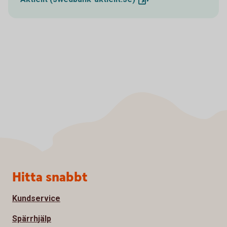
Sidfot
Hitta snabbt
Kundservice
Spärrhjälp