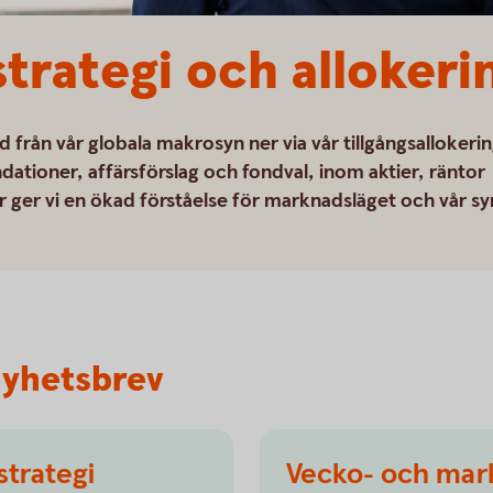
strategi och allokeri
åd från vår globala makrosyn ner via vår tillgångsallokeri
ationer, affärsförslag och fondval, inom aktier, räntor
 ger vi en ökad förståelse för marknadsläget och vår sy
nyhetsbrev
trategi
Vecko- och mar