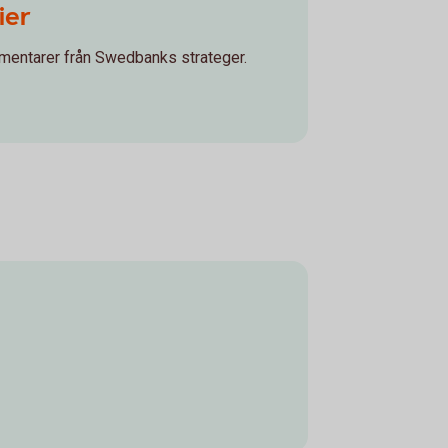
ier
entarer från Swedbanks strateger.