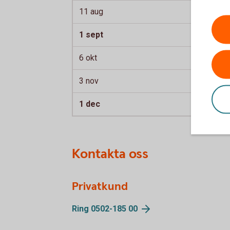
11 aug
1 sept
6 okt
3 nov
1 dec
Kontakta oss
Privatkund
Ring 0502-185
00