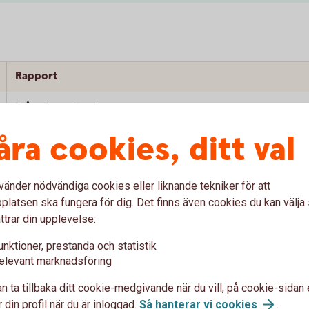
Rapport
Månadsuppdatering
åra cookies, ditt val
Månadsuppdatering
Investeringsstrategi
vänder nödvändiga cookies eller liknande tekniker för att
Månadsuppdatering
latsen ska fungera för dig. Det finns även cookies du kan välj
ttrar din upplevelse:
Investeringsstrategi
unktioner, prestanda och statistik
elevant marknadsföring
Månadsuppdatering
n ta tillbaka ditt cookie-medgivande när du vill, på cookie-sidan 
Månadsuppdatering
 din profil när du är inloggad.
Så hanterar vi
cookies
.