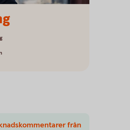
ng
ng
n
knadskommentarer från