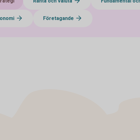
rategi
Ränta och valuta
Fundamental och
konomi
Företagande