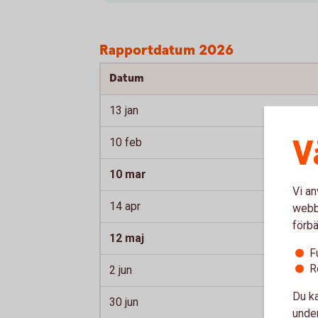
Rapportdatum 2026
Datum
13 jan
V
10 feb
10 mar
Vi an
14 apr
webbp
förbä
12 maj
F
R
2 jun
Du ka
30 jun
under