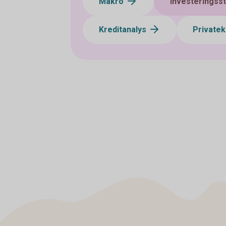
Makro
Investeringsst
Kreditanalys
Private