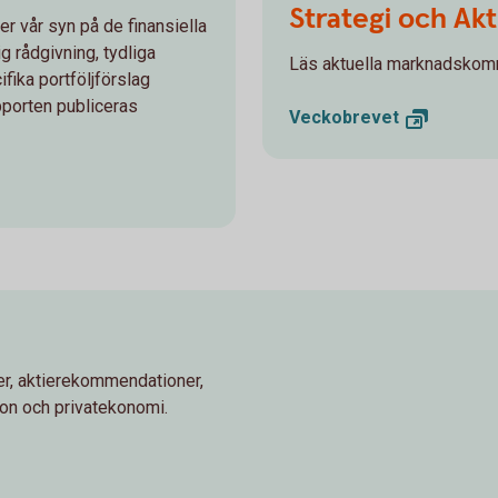
Strategi och Akt
r vår syn på de finansiella
ig rådgivning, tydliga
Läs aktuella marknadskomm
ika portföljförslag
pporten publiceras
Veckobrevet
r, aktierekommendationer,
ion och privatekonomi.