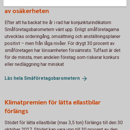
Småföretagens optimism falnar i spåren
av osäkerheten
Efter att ha backat tre år i rad har konjunkturindikatorn
Småföretagsbarometern vänt upp. Enligt småföretagarna
utvecklas orderingång, omsättning och anställningsplaner
positivt – men från låga nivåer. För drygt 30 procent av
småföretagen har lönsamheten försämrats. Tuffast är det
för de minsta, men andelen företag som riskerar konkurs
eller nedläggning har minskat.
Läs hela
Småföretagsbarometern
Klimatpremien för lätta ellastbilar
förlängs
Stödet för lätta ellastbilar (max 3,5 ton) förlängs till den 30
oktober 2027. Stödet kan vara upp till 30 procent av den