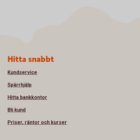
Sidfot
Hitta snabbt
Kundservice
Spärrhjälp
Hitta bankkontor
Bli kund
Priser, räntor och kurser