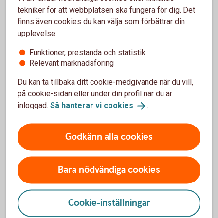
tekniker för att webbplatsen ska fungera för dig. Det
Påverkas du som
finns även cookies du kan välja som förbättrar din
fastighetsägare av de nya EU-
upplevelse:
direktiven?
Funktioner, prestanda och statistik
Relevant marknadsföring
Energiprestanda och hållbarhet blir allt mer
Du kan ta tillbaka ditt cookie-medgivande när du vill,
affärskritiska frågor för dig som fastighetsägare, nu
på cookie-sidan eller under din profil när du är
när nya EU-direktiv införs i Sverige. Läs mer om hur
inloggad.
Så hanterar vi
cookies
.
du förbereder dig.
Påverkas du som fastighetsägare av de nya
Godkänn alla cookies
EU-direktiven?
Bara nödvändiga cookies
Tips
Cookie-inställningar