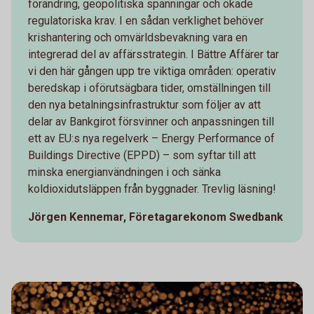
förändring, geopolitiska spänningar och ökade
regulatoriska krav. I en sådan verklighet behöver
krishantering och omvärldsbevakning vara en
integrerad del av affärsstrategin. I Bättre Affärer tar
vi den här gången upp tre viktiga områden: operativ
beredskap i oförutsägbara tider, omställningen till
den nya betalningsinfrastruktur som följer av att
delar av Bankgirot försvinner och anpassningen till
ett av EU:s nya regelverk – Energy Performance of
Buildings Directive (EPPD) – som syftar till att
minska energianvändningen i och sänka
koldioxidutsläppen från byggnader. Trevlig läsning!
Jörgen Kennemar, F
öretagarekonom Swedbank