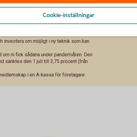
r kostnadseffektiva nu när det blir svårare att
ts kundstock. Var tjänar ni pengarna?
Cookie-inställningar
erkas av lågkonjunkturen. Håll nära kontakt med
a leverantörer och kortare hos era kunder.
h investera om möjligt i ny teknik som kan
tånd om ni fick sådana under pandemiåren. Den
 sänktes den 1 juli till 3,75 procent (från
medlemskap i en A-kassa för företagare.