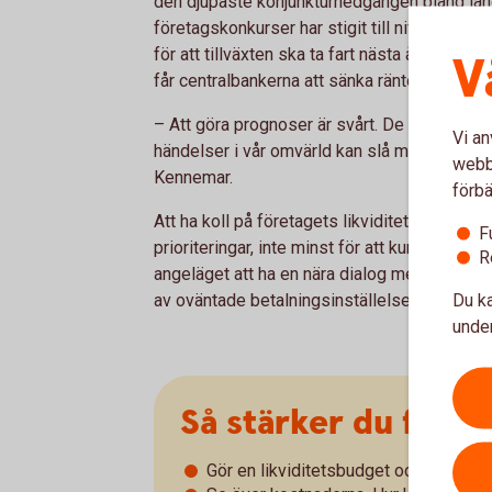
den djupaste konjunkturnedgången bland lan
företagskonkurser har stigit till nivåer som v
för att tillväxten ska ta fart nästa år är att 
V
får centralbankerna att sänka räntorna.
– Att göra prognoser är svårt. De senaste åre
Vi an
händelser i vår omvärld kan slå mot svensk
webbp
Kennemar.
förbä
Att ha koll på företagets likviditet och bygga
F
prioriteringar, inte minst för att kunna hant
R
angeläget att ha en nära dialog med kunder 
Du ka
av oväntade betalningsinställelser.
under
Så stärker du före
Gör en likviditetsbudget och håll koll