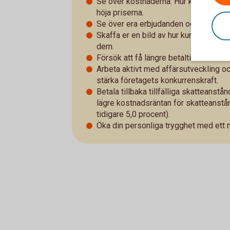
Se över kostnaderna. Hur kan ni bli me
höja priserna.
Se över era erbjudanden och företage
Skaffa er en bild av hur kunderna påv
dem.
Försök att få längre betaltider hos er
Arbeta aktivt med affärsutveckling oc
stärka företagets konkurrenskraft.
Betala tillbaka tillfälliga skatteans
lägre kostnadsräntan för skatteanstånd
tidigare 5,0 procent).
Öka din personliga trygghet med ett 