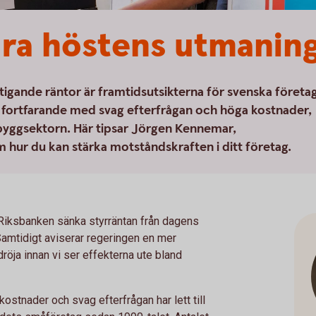
ara höstens utmanin
stigande räntor är framtidsutsikterna för svenska företa
s fortfarande med svag efterfrågan och höga kostnader,
 byggsektorn. Här tipsar Jörgen Kennemar,
ur du kan stärka motståndskraften i ditt företag.
 Riksbanken sänka styrräntan från dagens
. Samtidigt aviserar regeringen en mer
röja innan vi ser effekterna ute bland
stnader och svag efterfrågan har lett till