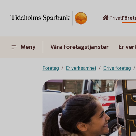
Privat
Föret
Meny
Våra företagstjänster
Er ve
Företag
Er verksamhet
Driva företag