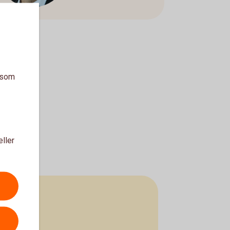
a som
eller