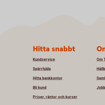
Sidfot
Hitta snabbt
Om
Kundservice
Om T
Spärrhjälp
Håll
Hitta bankkontor
Sam
Bli kund
Jobb
Priser, räntor och kurser