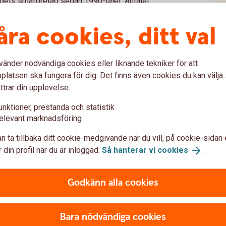
dets småföretag sedan 1990-talet. Antalet
i inte har sett på decennier. En förutsättning
den expansiva finanspolitiken verkligen
åra cookies, ditt val
n har vi sett hur hårt stora, oväntade
vänder nödvändiga cookies eller liknande tekniker för att
 ekonomi och svenska företag, säger Jörgen
latsen ska fungera för dig. Det finns även cookies du kan välj
ttrar din upplevelse:
 upp ett buffertsparande är alltid viktiga
unktioner, prestanda och statistik
era oväntade händelser. Men det är också
elevant marknadsföring
och leverantörer så att man inte överraskas
n ta tillbaka ditt cookie-medgivande när du vill, på cookie-sidan 
 din profil när du är inloggad.
Så hanterar vi
cookies
.
Godkänn alla cookies
tagets konkurrenskraft
Bara nödvändiga cookies
 på företagets kassaflöde.