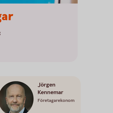
gar
g
Jörgen
Kennemar
Företagarekonom