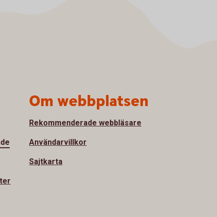
Om webbplatsen
Rekommenderade webbläsare
nde
Användarvillkor
Sajtkarta
ter