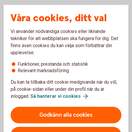
Våra cookies, ditt val
Så här fungerar bankkort Maestro
Råd och tips
Vi använder nödvändiga cookies eller liknande
tekniker för att webbplatsen ska fungera för dig. Det
finns även cookies du kan välja som förbättrar din
Villkor kort
upplevelse:
Komplettera ditt kort
Funktioner, prestanda och statistik
Relevant marknadsföring
Du kan ta tillbaka ditt cookie-medgivande när du vill,
på cookie-sidan eller under din profil när du är
Spärra kortet
inloggad.
Så hanterar vi
cookies
.
Förlorat ditt kort?
Godkänn alla cookies
Spärra och ersätt ditt kort i