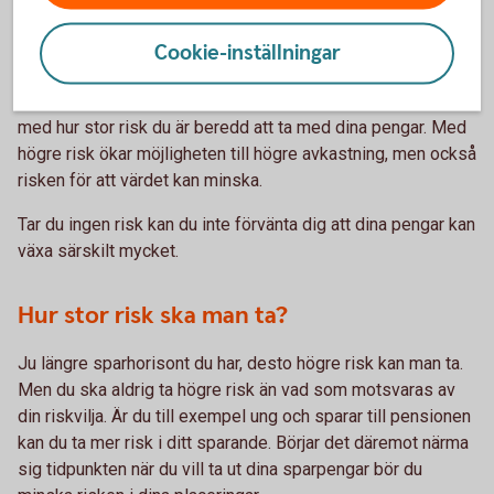
sparande med tiden växa till ett betydande belopp. Ju
tidigare du börjar spara desto bättre.
Cookie-inställningar
Vid långsiktigt sparande är det fördelaktigt att placera sitt
sparande i aktier eller fonder. Men här måste du vara noga
med hur stor risk du är beredd att ta med dina pengar. Med
högre risk ökar möjligheten till högre avkastning, men också
risken för att värdet kan minska.
Tar du ingen risk kan du inte förvänta dig att dina pengar kan
växa särskilt mycket.
Hur stor risk ska man ta?
Ju längre sparhorisont du har, desto högre risk kan man ta.
Men du ska aldrig ta högre risk än vad som motsvaras av
din riskvilja. Är du till exempel ung och sparar till pensionen
kan du ta mer risk i ditt sparande. Börjar det däremot närma
sig tidpunkten när du vill ta ut dina sparpengar bör du