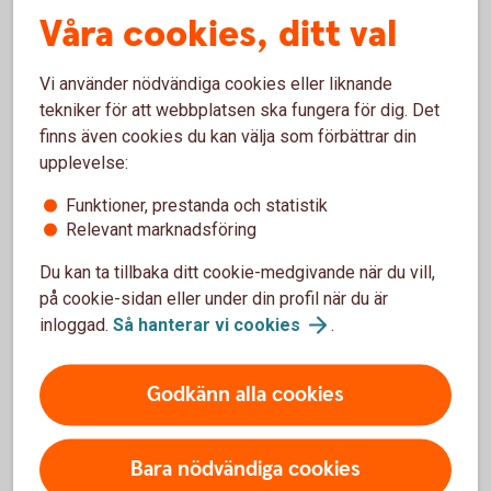
Våra cookies, ditt val
Vi använder nödvändiga cookies eller liknande
tekniker för att webbplatsen ska fungera för dig. Det
Investeringssparkonto (ISK)
finns även cookies du kan välja som förbättrar din
upplevelse:
ISK är en kontotyp där du enkelt kan spara i fonder,
aktier och andra värdepapper.
Funktioner, prestanda och statistik
Relevant marknadsföring
Så fungerar
ISK
Du kan ta tillbaka ditt cookie-medgivande när du vill,
på cookie-sidan eller under din profil när du är
inloggad.
Så hanterar vi
cookies
.
Så får du pengar att växa
Godkänn alla cookies
Genom att spara regelbundet, vara långsiktig och ta hänsyn
Bara nödvändiga cookies
till avgifter kan även ett blygsamt men regelbundet