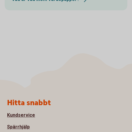
Sidfot
Hitta snabbt
Kundservice
Spärrhjälp