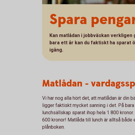
Spara penga
Kan matlådan i jobbväskan verkligen g
bara ett år kan du faktiskt ha sparat
igång.
Matlådan - vardagss
Vi har nog alla hört det, att matlådan är din 
ligger faktiskt mycket sanning i det. På ba
lunchsällskap sparat ihop hela 1 800 kronor. 
600 kronor! Matlåda till lunch är alltså både 
plånboken.