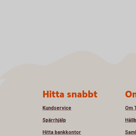
Sidfot
Hitta snabbt
Om
Kundservice
Om T
Spärrhjälp
Håll
Hitta bankkontor
Sam