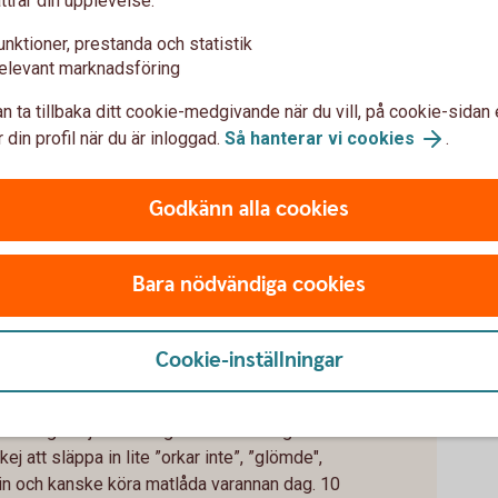
ttrar din upplevelse:
unktioner, prestanda och statistik
elevant marknadsföring
n ta tillbaka ditt cookie-medgivande när du vill, på cookie-sidan 
unch ute för 120 kr. Det blir 2 640 kr. Om du
 din profil när du är inloggad.
Så hanterar vi cookies
.
40 kr att laga hemma, spenderar du ca 880 kronor.
ånad = inbesparing per månad.
Godkänn alla cookies
r.
Bara nödvändiga cookies
Cookie-inställningar
matlåda varannan dag
öva säga hejdå till krog och restaurang så
kej att släppa in lite ”orkar inte”, ”glömde",
tin och kanske köra matlåda varannan dag. 10