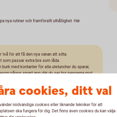
 nya rutiner och framförallt uthållighet. Här
två för att få den nya vanan att sitta.
t som passar extra bra som låda.
n burk med kontanter för alla uteluncher du sparar,
t genom någon smart app där du ser hur pengarna mot
åra cookies, ditt val
tidigt som du sparar pengar, kan du även spara på
vänder nödvändiga cookies eller liknande tekniker för att
latsen ska fungera för dig. Det finns även cookies du kan välj