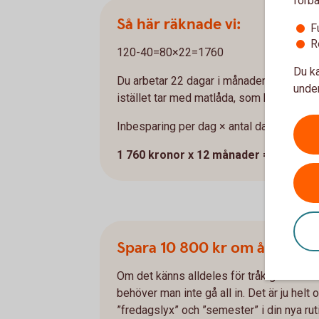
förbä
Så här räknade vi:
F
R
120-40=80×22=1760
Du ka
Du arbetar 22 dagar i månaden och köper l
under
istället tar med matlåda, som kostar ca 
Inbesparing per dag × antal dagar per m
1 760 kronor x 12 månader = 21 120 k
Spara 10 800 kr om året på 
Om det känns alldeles för tråkigt att beh
behöver man inte gå all in. Det är ju helt o
”fredagslyx” och ”semester” i din nya ru