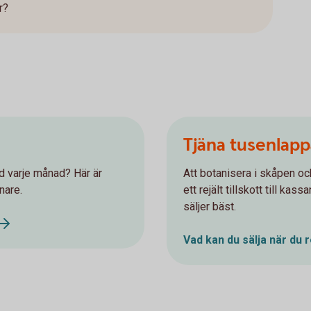
r?
Tjäna tusenlap
d varje månad? Här är
Att botanisera i skåpen oc
nare.
ett rejält tillskott till ka
säljer bäst.
Vad kan du sälja när du