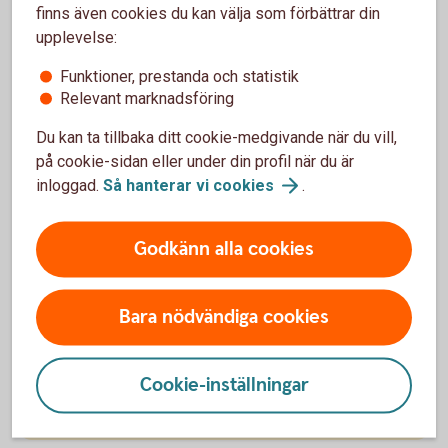
finns även cookies du kan välja som förbättrar din
upplevelse:
Funktioner, prestanda och statistik
Uttagsregler
Relevant marknadsföring
Du kan ta tillbaka ditt cookie-medgivande när du vill,
på cookie-sidan eller under din profil när du är
inloggad.
Så hanterar vi
cookies
.
När och hur kan du ta ut din
Godkänn alla cookies
pension?
Börjar du närma dig pensionen? Förbered dig genom
Bara nödvändiga cookies
att gå i genom uttagsreglerna för pensionens olika
delar. Se när och hur du kan ta ut din pension.
Cookie-inställningar
Ta ut din pension -
uttagsregler