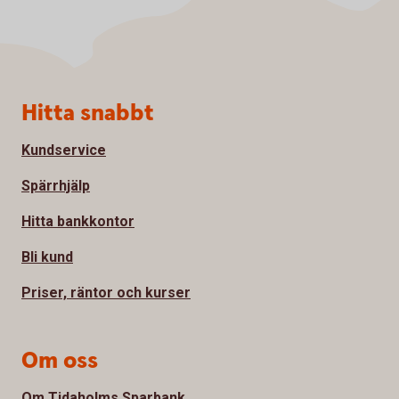
Sidfot
Hitta snabbt
Kundservice
Spärrhjälp
Hitta bankkontor
Bli kund
Priser, räntor och kurser
Om oss
Om Tidaholms Sparbank