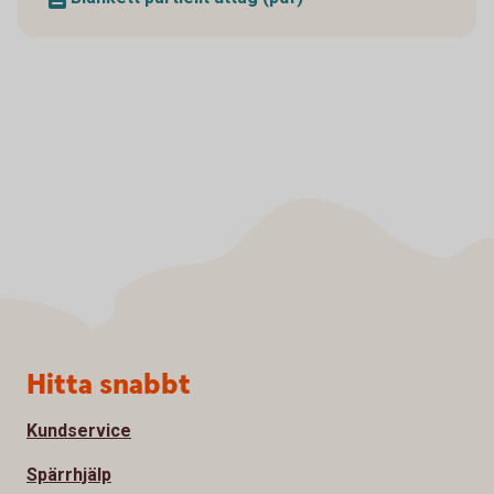
Sidfot
Hitta snabbt
Kundservice
Spärrhjälp