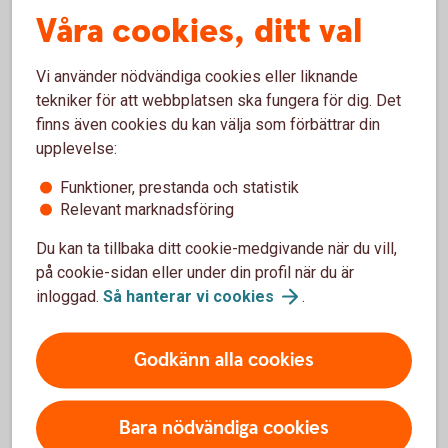
Våra cookies, ditt val
Vid partiellt uttag före 65 år för FTP2 måste
2
den försäkrade trappa ned arbetstiden i minst
samma proportion som det partiella uttaget
Vi använder nödvändiga cookies eller liknande
Tillbaka
tekniker för att webbplatsen ska fungera för dig. Det
finns även cookies du kan välja som förbättrar din
upplevelse:
Funktioner, prestanda och statistik
Relevant marknadsföring
Paus i pågående
Du kan ta tillbaka ditt cookie-medgivande när du vill,
pensionsutbetalning
på cookie-sidan eller under din profil när du är
inloggad.
Så hanterar vi
cookies
.
Du kan enkelt pausa din pensionsutbetalning och
även förkorta, förlänga eller ta bort en pågående
Godkänn alla cookies
paus.
Pausa din
pensionsutbetalning
Bara nödvändiga cookies