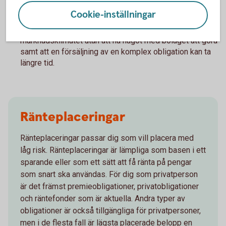
anskaffningskursen. Kursförlust kan helt eller delvis
Cookie-inställningar
kompenseras av tidigare utbetalda kuponger.
Marknadsvärdet kan påverkas av allmänna
marknadsklimatet utan att ha något med bolaget att göra
samt att en försäljning av en komplex obligation kan ta
längre tid.
Ränteplaceringar
Ränteplaceringar passar dig som vill placera med
låg risk. Ränteplaceringar är lämpliga som basen i ett
sparande eller som ett sätt att få ränta på pengar
som snart ska användas. För dig som privatperson
är det främst premieobligationer, privatobligationer
och räntefonder som är aktuella. Andra typer av
obligationer är också tillgängliga för privatpersoner,
men i de flesta fall är lägsta placerade belopp en