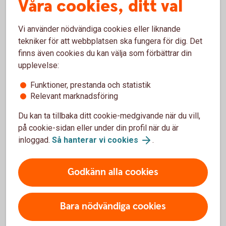
Våra cookies, ditt val
obligationer
Vi använder nödvändiga cookies eller liknande
tekniker för att webbplatsen ska fungera för dig. Det
Fördelar
finns även cookies du kan välja som förbättrar din
upplevelse:
Erbjuder en bra förutsägbarhet för kapitalbevaring/
återbetalning av nominellt belopp samt
Funktioner, prestanda och statistik
ränteutbetalningar.
Relevant marknadsföring
Behåller du obligationen till förfallodagen så kommer
Du kan ta tillbaka ditt cookie-medgivande när du vill,
räntan/räntemarginalen bli mer förutsägbar.
Du kan alltid sälja av obligationen under löptiden till
på cookie-sidan eller under din profil när du är
rådande marknadskurs.
inloggad.
Så hanterar vi cookies
.
Nackdelar
Godkänn alla cookies
Finns risk att ”call” kan utnyttjas i förtid eller senare och
därmed påverka avkastningen.
Bara nödvändiga cookies
En försäljning innan förfallodagen kan resultera i förlust
om obligationen säljs till en lägre kurs än