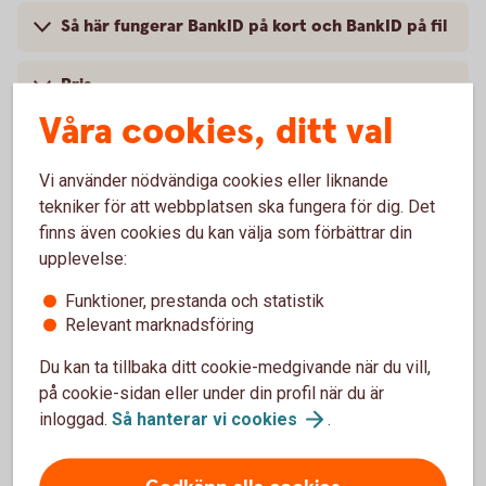
Så här fungerar BankID på kort och BankID på fil
Pris
Våra cookies, ditt val
Spärra BankID
Vi använder nödvändiga cookies eller liknande
Säkerhet på internet
tekniker för att webbplatsen ska fungera för dig. Det
finns även cookies du kan välja som förbättrar din
upplevelse:
Funktioner, prestanda och statistik
Relevant marknadsföring
Mobilt BankID
Du kan ta tillbaka ditt cookie-medgivande när du vill,
Med Mobilt BankID får du tillgång till alla tjänster i
på cookie-sidan eller under din profil när du är
appen och internetbanken.
inloggad.
Så hanterar vi
cookies
.
Mobilt
BankID