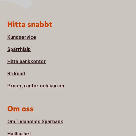
Sidfot
Hitta snabbt
Kundservice
Spärrhjälp
Hitta bankkontor
Bli kund
Priser, räntor och kurser
Om oss
Om Tidaholms Sparbank
Hållbarhet