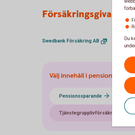
webbp
förbä
Försäkringsgivare
F
R
Du ka
Swedbank Försäkring
AB
under
Välj innehåll i pensionsplane
Pensionssparande
Sj
Tjänstegrupplivförsäkring TGL