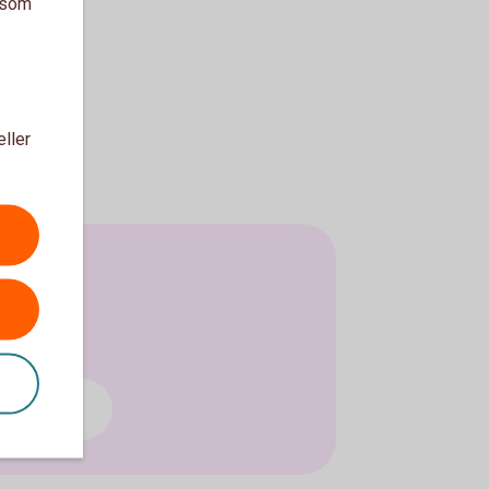
a som
eller
öretag