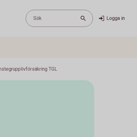
Sök
Logga in
nstegrupplivförsäkring TGL