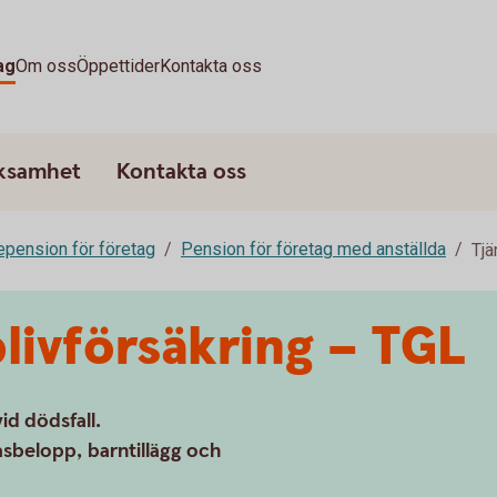
ag
Om oss
Öppettider
Kontakta oss
rksamhet
Kontakta oss
epension för företag
Pension för företag med anställda
Tjä
livförsäkring – TGL
id dödsfall.
asbelopp, barntillägg och