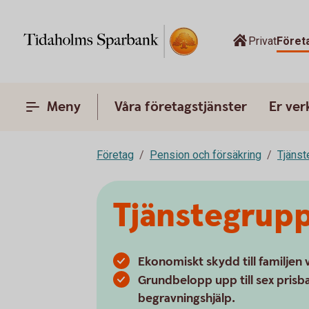
Privat
Föret
Meny
Våra företagstjänster
Er ve
Företag
Pension och försäkring
Tjänst
Tjänstegrupp
Ekonomiskt skydd till familjen v
Grundbelopp upp till sex prisb
begravningshjälp.