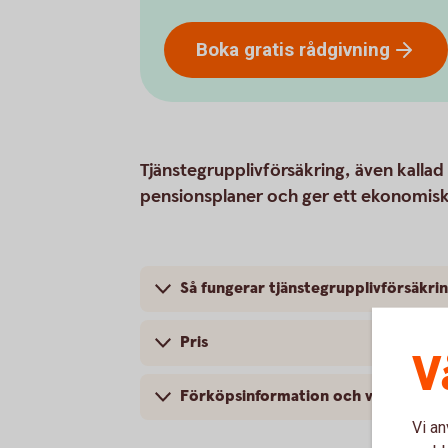
Boka gratis
rådgivning
Tjänstegrupplivförsäkring, även kallad T
pensionsplaner och ger ett ekonomiskt s
Så fungerar tjänstegrupplivförsäkri
Pris
V
Förköpsinformation och villkor
Vi an