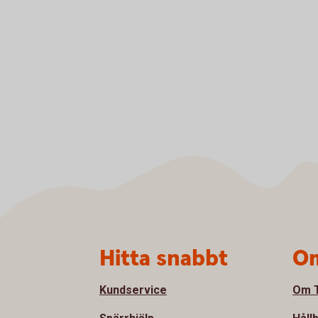
Sidfot
Hitta snabbt
Om
Kundservice
Om T