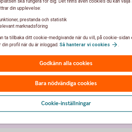
latsen ska fungera för dig. Det finns även cookies du kan välj
ttrar din upplevelse:
Vid dödsfall
unktioner, prestanda och statistik
elevant marknadsföring
n ta tillbaka ditt cookie-medgivande när du vill, på cookie-sidan 
Hantering vid
dödsfall
 din profil när du är inloggad.
Så hanterar vi
cookies
.
Godkänn alla cookies
n
Bara nödvändiga cookies
ukförsäkring företag
Olycksfallsförsäkring
Cookie-inställningar
Individuell livförsäkring
Vårdförsäkring f