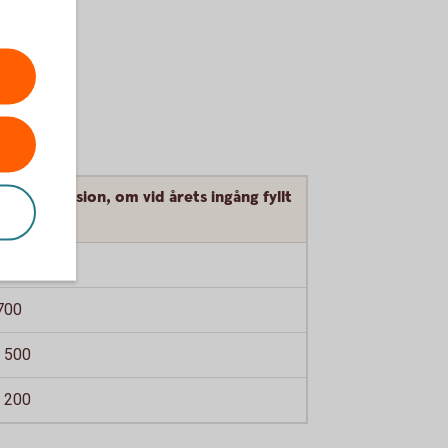
att på pension, om vid årets ingång fyllt
 år
300
700
 500
 200