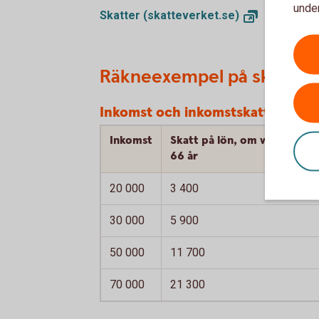
under
Skatter
(skatteverket.se)
Räkneexempel på skatt
Inkomst och inkomstskatt, kronor
Inkomst
Skatt på lön, om vid årets in
66 år
20 000
3 400
30 000
5 900
50 000
11 700
70 000
21 300