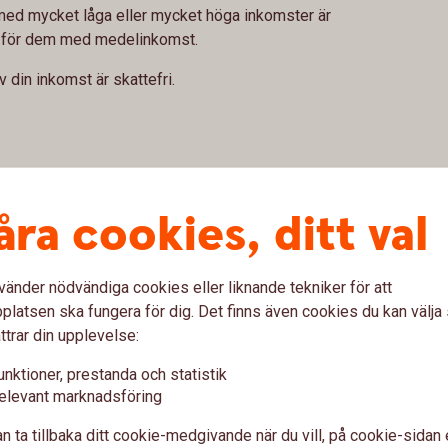
r med mycket låga eller mycket höga inkomster är
e för dem med medelinkomst.
v din inkomst är skattefri.
rm av skattereduktion (det vill säga avdrag från
leken på jobbskatteavdraget beror på din
åra cookies, ditt val
 inte vid årets ingång.
vänder nödvändiga cookies eller liknande tekniker för att
latsen ska fungera för dig. Det finns även cookies du kan välj
ttrar din upplevelse:
lön
unktioner, prestanda och statistik
elevant marknadsföring
vad du ska betala i skatt per månad under
n ta tillbaka ditt cookie-medgivande när du vill, på cookie-sidan 