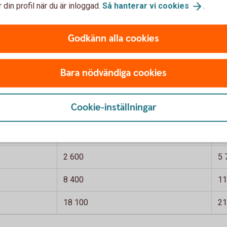
 din profil när du är inloggad.
Så hanterar vi
cookies
.
Godkänn alla cookies
Bara nödvändiga cookies
 per månad. Skattetabell 33. Avrundade tal
gång inte fyllt
Skatt på lön, om vid årets ingång fyllt
Sk
Cookie-inställningar
66 år
66
1 600
3 
2 600
5 
8 400
11
18 100
21