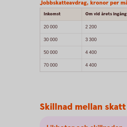
Jobbskatteavdrag, kronor per må
Inkomst
Om vid årets ingång 
20 000
2 200
30 000
3 300
50 000
4 400
70 000
4 400
Skillnad mellan skat