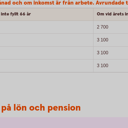
nad och om inkomst är från arbete. Avrundade t
inte fyllt 66 år
Om vid årets in
2 700
3 100
3 100
3 100
t på lön och pension