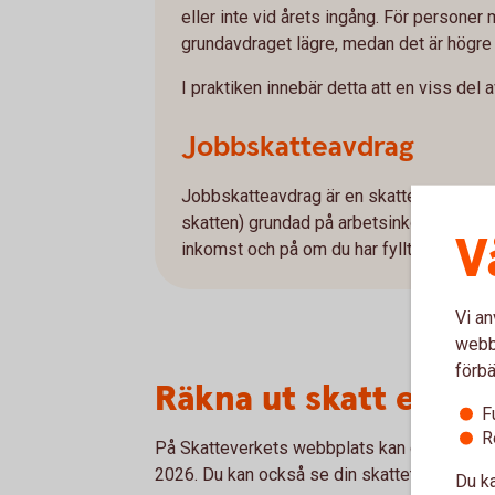
eller inte vid årets ingång. För persone
grundavdraget lägre, medan det är högr
I praktiken innebär detta att en viss del a
Jobbskatteavdrag
Jobbskatteavdrag är en skattelättnad i fo
skatten) grundad på arbetsinkomst. Stor
V
inkomst och på om du har fyllt 66 år eller
Vi an
webbp
förbä
Räkna ut skatt efter 
F
R
På Skatteverkets webbplats kan du räkna ut 
2026. Du kan också se din skattetabell.
Du ka