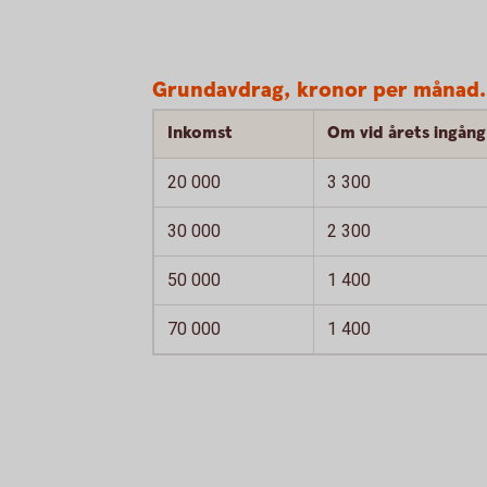
Grundavdrag, kronor per månad.
Inkomst
Om vid årets ingång 
20 000
3 300
30 000
2 300
50 000
1 400
70 000
1 400