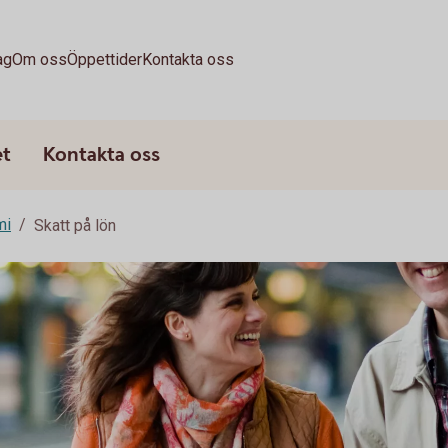
ag
Om oss
Öppettider
Kontakta oss
et
Kontakta oss
mi
Skatt på lön