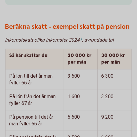
Beräkna skatt - exempel skatt på pension
Inkomstskatt olika inkomster 2024
1
, avrundade tal
Så här skattar du
20 000 kr
30 000 kr
per mån
per mån
På lön till det år man
3 600
6 300
fyller 66 år
På lön från det år man
1 600
3 200
fyller 67 år
På pension till det år
5 600
9 200
man fyller 66 år