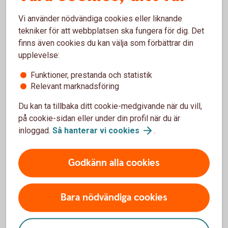
pensionsålder, säger Madelén Falkenhäll,
Vi använder nödvändiga cookies eller liknande
Swedbanks hållbarhetsekonom.
tekniker för att webbplatsen ska fungera för dig. Det
finns även cookies du kan välja som förbättrar din
upplevelse:
Funktioner, prestanda och statistik
Olika typer av skatteavdrag på
Relevant marknadsföring
pension och lön
Du kan ta tillbaka ditt cookie-medgivande när du vill,
på cookie-sidan eller under din profil när du är
inloggad.
Så hanterar vi
cookies
.
Lön till det år man fyller 66 år
Vanligt grundavdrag, jobbskatteavdrag
Godkänn alla cookies
Lön från det år man fyller 67 år
Förhöjt grundavdrag, förhöjt jobbskatteavdrag
Bara nödvändiga cookies
Pension till det år man fyller 66 år
Vanligt grundavdrag