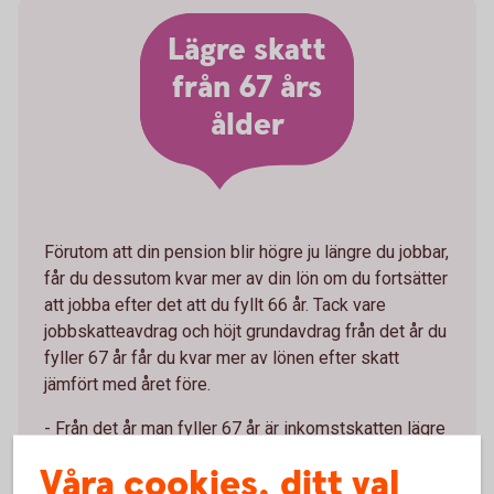
Lägre skatt
från 67 års
ålder
Förutom att din pension blir högre ju längre du jobbar,
får du dessutom kvar mer av din lön om du fortsätter
att jobba efter det att du fyllt 66 år. Tack vare
jobbskatteavdrag och höjt grundavdrag från det år du
fyller 67 år får du kvar mer av lönen efter skatt
jämfört med året före.
- Från det år man fyller 67 år är inkomstskatten lägre
både för de som jobbar och som är pensionärer. Det
Våra cookies, ditt val
är alltså ekonomiskt fördelaktigt att jobba efter sin