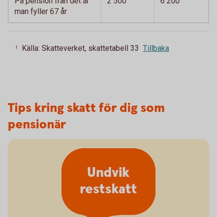
På pension från det år
2 500
6 200
man fyller 67 år
Källa: Skatteverket, skattetabell 33
Tillbaka
1
Tips kring skatt för dig som
pensionär
Undvik
restskatt