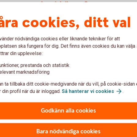
nens sparande på börsen?
åra cookies, ditt val
kan du välja önskad risknivå. Så du behöver ju
kan till exempel välja en fond som har en del
ar noga med att titta på fondernas avgifter.
vänder nödvändiga cookies eller liknande tekniker för att
r Madelén Falkenhäll.
latsen ska fungera för dig. Det finns även cookies du kan välj
ska stå på. Sparar man i förälderns namn
ttrar din upplevelse:
hand om en större summa pengar. Sparar man
unktioner, prestanda och statistik
t pengarna blir tillgängliga för barnet den dag
elevant marknadsföring
n ta tillbaka ditt cookie-medgivande när du vill, på cookie-sidan 
t hantera de pengar som föräldrarna sparat
 din profil när du är inloggad.
Så hanterar vi
cookies
.
Godkänn alla cookies
as Sifopanel på uppdrag av Swedbank.
Bara nödvändiga cookies
as Sifopanel på uppdrag av Swedbank.