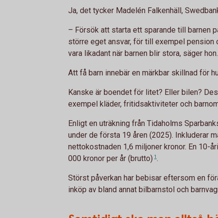
Ja, det tycker Madelén Falkenhäll, Swedban
– Försök att starta ett sparande till barnen p
större eget ansvar, för till exempel pensio
vara likadant när barnen blir stora, säger hon.
Att få barn innebär en märkbar skillnad för 
Kanske är boendet för litet? Eller bilen? De
exempel kläder, fritidsaktiviteter och barno
Enligt en uträkning från Tidaholms Sparbanks
under de första 19 åren (2025). Inkluderar m
nettokostnaden 1,6 miljoner kronor. En 10-å
000 kronor per
år (brutto)
1
.
Störst påverkan har bebisar eftersom en förä
inköp av bland annat bilbarnstol och barnva