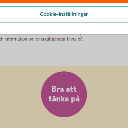
Cookie-inställningar
 riskklass 5-7 kan öka och minska kraftigt i
h information om dina rättigheter finns på
Bra att
tänka på