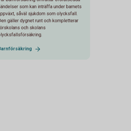
händelser som kan inträffa under barnets
uppväxt, såväl sjukdom som olycksfall.
Den gäller dygnet runt och kompletterar
förskolans och skolans
olycksfallsförsäkring.
Barnförsäkring