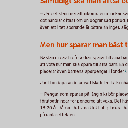
Samtidigt ska man alltså b
– Ja, det stämmer att inkomsten minskar sa
det handlar oftast om en begränsad period, in
även ett litet sparande är bättre än inget, s
Men hur sparar man bäst ti
Nästan nio av tio föräldrar sparar till sina b
att veta hur man ska spara till sina barn. En
placerar även barnens sparpengar i
fonder
2
.
Just fondsparande är vad Madelén Falkenhä
– Pengar som sparas på lång sikt bör placer
förutsättningar för pengarna att växa. Det h
18-20 år, då kan det vara klokt att placera d
på ränta-effekten.