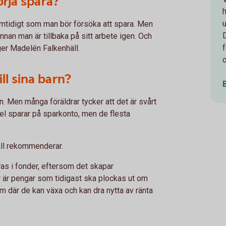
örja spara?
mtidigt som man bör försöka att spara. Men
nan man är tillbaka på sitt arbete igen. Och
äger Madelén Falkenhäll.
ll sina barn?
arn. Men många föräldrar tycker att det är svårt
 del sparar på sparkonto, men de flesta
ll rekommenderar.
as i fonder, eftersom det skapar
är är pengar som tidigast ska plockas ut om
em där de kan växa och kan dra nytta av ränta