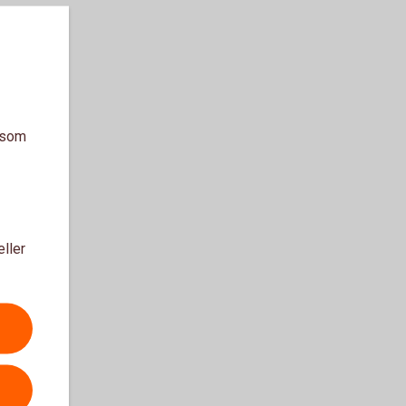
a som
eller