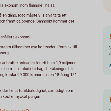
ks ekonom inom finansiell hälsa.
å en gång. Idag måste vi själva ta ta ett
n och framtida boende. Sannolikt kommer det
hushållets ekonomi.
ssutom tillkommer nya kostnader i form av till
msorg.
e
 är bruttokostnaden för ett barn 1,9 miljoner
an barn- och studiebidrag i beräkningen blir
ring kostar 99 000 kronor och en 18-åring 121
lder tar ut föräldraledighet, samtidigt som
gn kostar mycket pengar.