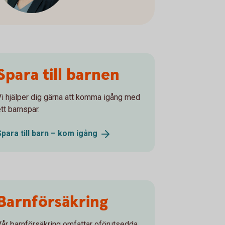
Spara till barnen
Vi hjälper dig gärna att komma igång med
tt barnspar.
Spara till barn – kom
igång
Barnförsäkring
Vår barnförsäkring omfattar oförutsedda