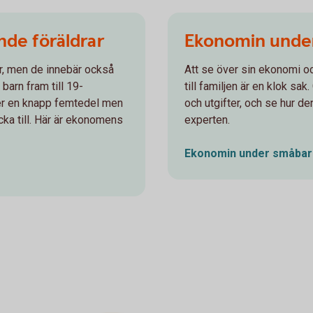
ande föräldrar
Ekonomin unde
er, men de innebär också
Att se över sin ekonomi o
 barn fram till 19-
till familjen är en klok s
ker en knapp femtedel men
och utgifter, och se hur 
äcka till. Här är ekonomens
experten.
Ekonomin under
småbar