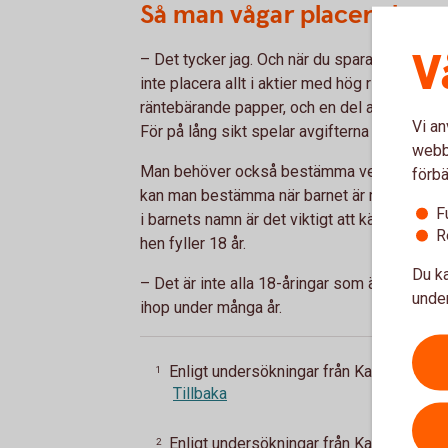
Så man vågar placera bar
V
– Det tycker jag. Och när du sparar i fonder 
inte placera allt i aktier med hög risk, utan 
räntebärande papper, och en del aktier. Och v
Vi an
För på lång sikt spelar avgifterna roll, säge
webbp
Man behöver också bestämma vem sparande 
förbä
kan man bestämma när barnet är moget att 
F
i barnets namn är det viktigt att känna till at
R
hen fyller 18 år.
Du ka
– Det är inte alla 18-åringar som är redo at
under
ihop under många år.
Enligt undersökningar från Kantar Medi
1
Tillbaka
Enligt undersökningar från Kantar Medi
2