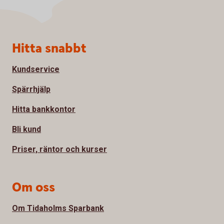
Sidfot
Hitta snabbt
Kundservice
Spärrhjälp
Hitta bankkontor
Bli kund
Priser, räntor och kurser
Om oss
Om Tidaholms Sparbank