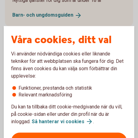
Nyttiga tjänster för dig som är under 18 år
Barn- och
ungdomsguiden
Våra cookies, ditt val
Vi använder nödvändiga cookies eller liknande
Gravidförsäkring
tekniker för att webbplatsen ska fungera för dig. Det
finns även cookies du kan välja som förbättrar din
Är du i väntans tider? Skaffa dig ekonomiskt
upplevelse:
skydd vid komplikationer under graviditeten,
förlossningen och tiden närmast efter.
Funktioner, prestanda och statistik
Relevant marknadsföring
Gravidförsäkring
Du kan ta tillbaka ditt cookie-medgivande när du vill,
på cookie-sidan eller under din profil när du är
inloggad.
Så hanterar vi
cookies
.