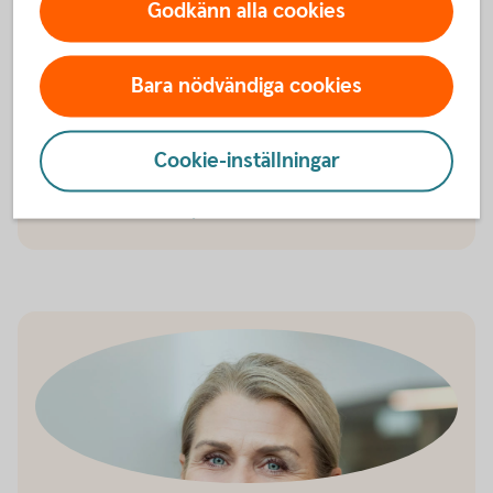
Barnförsäkring
Godkänn alla cookies
Vår barnförsäkring omfattar oförutsedda händelser
som kan inträffa under barnets uppväxt, såväl
Bara nödvändiga cookies
sjukdom som olycksfall. Den gäller dygnet runt och
kompletterar förskolans och skolans
olycksfallsförsäkring.
Cookie-inställningar
Barnförsäkring