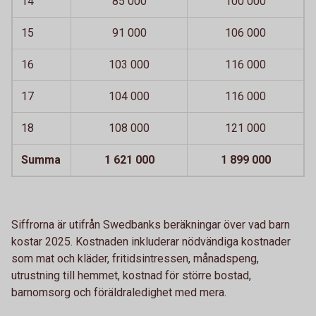
14
85 000
100 000
15
91 000
106 000
16
103 000
116 000
17
104 000
116 000
18
108 000
121 000
Summa
1 621 000
1 899 000
Siffrorna är utifrån Swedbanks beräkningar över vad barn
kostar 2025. Kostnaden inkluderar nödvändiga kostnader
som mat och kläder, fritidsintressen, månadspeng,
utrustning till hemmet, kostnad för större bostad,
barnomsorg och föräldraledighet med mera.