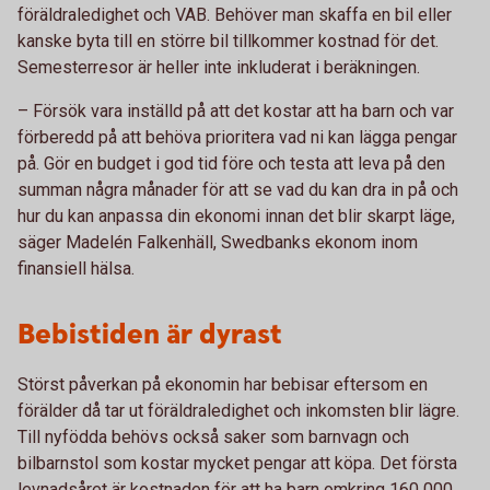
föräldraledighet och VAB. Behöver man skaffa en bil eller
kanske byta till en större bil tillkommer kostnad för det.
Semesterresor är heller inte inkluderat i beräkningen.
– Försök vara inställd på att det kostar att ha barn och var
förberedd på att behöva prioritera vad ni kan lägga pengar
på. Gör en budget i god tid före och testa att leva på den
summan några månader för att se vad du kan dra in på och
hur du kan anpassa din ekonomi innan det blir skarpt läge,
säger Madelén Falkenhäll, Swedbanks ekonom inom
finansiell hälsa.
Bebistiden är dyrast
Störst påverkan på ekonomin har bebisar eftersom en
förälder då tar ut föräldraledighet och inkomsten blir lägre.
Till nyfödda behövs också saker som barnvagn och
bilbarnstol som kostar mycket pengar att köpa. Det första
levnadsåret är kostnaden för att ha barn omkring 160 000