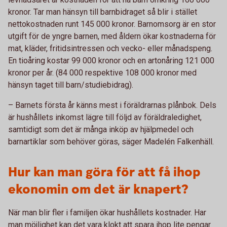
kronor. Tar man hänsyn till barnbidraget så blir i stället
nettokostnaden runt 145 000 kronor. Barnomsorg är en stor
utgift för de yngre barnen, med åldern ökar kostnaderna för
mat, kläder, fritidsintressen och vecko- eller månadspeng.
En tioåring kostar 99 000 kronor och en artonåring 121 000
kronor per år. (84 000 respektive 108 000 kronor med
hänsyn taget till barn/studiebidrag).
– Barnets första år känns mest i föräldrarnas plånbok. Dels
är hushållets inkomst lägre till följd av föräldraledighet,
samtidigt som det är många inköp av hjälpmedel och
barnartiklar som behöver göras, säger Madelén Falkenhäll.
Hur kan man göra för att få ihop
ekonomin om det är knapert?
När man blir fler i familjen ökar hushållets kostnader. Har
man möjlighet kan det vara klokt att spara ihop lite pengar