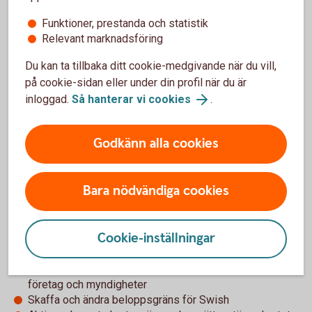
klocka – skaffa en wallet
Funktioner, prestanda och statistik
Betala direkt på ett säkert sätt – i butik, appar och på nätet.
Relevant marknadsföring
Du kan ta tillbaka ditt cookie-medgivande när du vill,
på cookie-sidan eller under din profil när du är
Wallets
inloggad.
Så hanterar vi cookies
.
Godkänn alla cookies
Hantera ditt barns tjänster i din
app
Bara nödvändiga cookies
Logga in i din app och välj Du i menyn - Barns tjänster. Det
Cookie-inställningar
här kan du bland annat göra:
Uppgradera till Mobilt BankID – för att logga in även hos
företag och myndigheter
Skaffa och ändra beloppsgräns för Swish