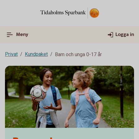
Meny
Logga in
Privat
Kundpaket
Barn och unga 0-17 år