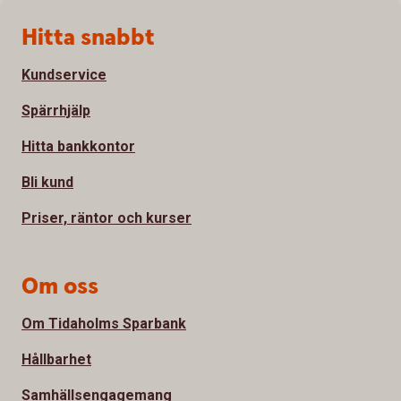
Sidfot
Hitta snabbt
Kundservice
Spärrhjälp
Hitta bankkontor
Bli kund
Priser, räntor och kurser
Om oss
Om Tidaholms Sparbank
Hållbarhet
Samhällsengagemang