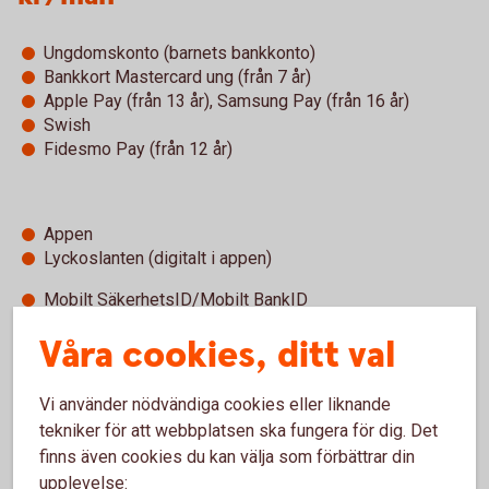
Ungdomskonto (barnets bankkonto)
Bankkort Mastercard ung (från 7 år)
Apple Pay (från 13 år), Samsung Pay (från 16 år)
Swish
Fidesmo Pay (från 12 år)
Appen
Lyckoslanten (digitalt i appen)
Mobilt SäkerhetsID/Mobilt BankID
Kundcenter självbetjäning
Våra cookies, ditt val
Vi använder nödvändiga cookies eller liknande
tekniker för att webbplatsen ska fungera för dig. Det
Betala med mobil, wearables eller
finns även cookies du kan välja som förbättrar din
upplevelse: