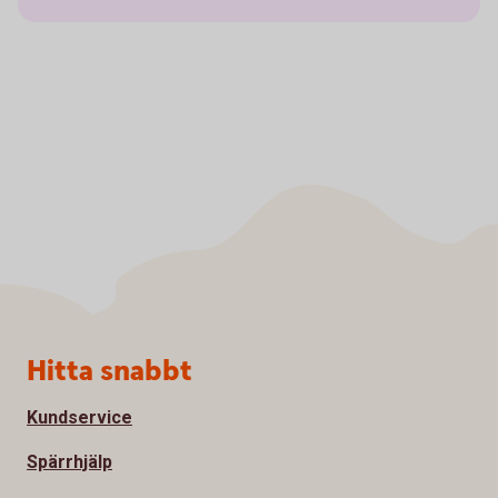
Sidfot
Hitta snabbt
Kundservice
Spärrhjälp