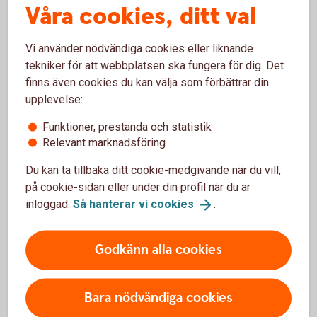
Våra cookies, ditt val
Anslut ditt kort genom att scanna kortet i Samsung
Pay-appen och verifiera kortet med Mobilt BankID.
Vi använder nödvändiga cookies eller liknande
För att använda Samsung Pay behöver du välja en
tekniker för att webbplatsen ska fungera för dig. Det
verifieringsmetod. Du kan verifiera dig med iris,
finns även cookies du kan välja som förbättrar din
fingeravtryck eller en kod kopplad till Samsung Pay.
upplevelse:
Funktioner, prestanda och statistik
Relevant marknadsföring
Du kan ta tillbaka ditt cookie-medgivande när du vill,
Vanliga frågor och svar om
på cookie-sidan eller under din profil när du är
Samsung Pay
inloggad.
Så hanterar vi
cookies
.
Godkänn alla cookies
Hur betalar jag med Samsung Pay?
Vilka kort går att använda med Samsung Pay?
Bara nödvändiga cookies