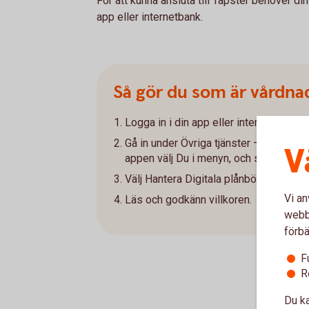
För att kunna ansluta till Tapster behöver d
app eller internetbank.
Så gör du som är vårdna
Logga in i din app eller internetbank.
Gå in under Övriga tjänster – Barns tjän
V
appen välj Du i menyn, och sedan Barns
Välj Hantera Digitala plånböcker och g
Vi an
Läs och godkänn villkoren.
webbp
förbä
F
R
Du ka