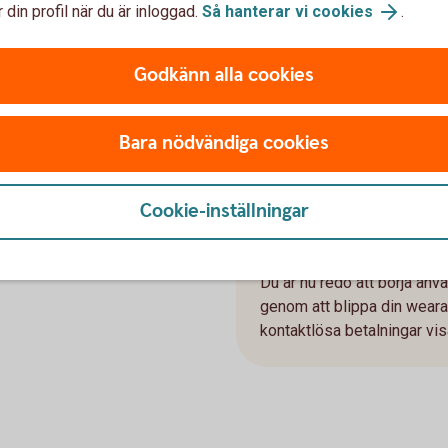
 din profil när du är inloggad.
Så hanterar vi cookies
.
3. När du har fått hem d
Ladda ned appen från Googl
instruktionerna i appen Ta
Godkänn alla cookies
4. Koppla ihop Tapster-
Följ instruktionerna i Taps
Bara nödvändiga cookies
5. Identifiera dig i Taps
Slutför anslutningen genom
Cookie-inställningar
instruktionerna.
6. Klart!
Du är nu redo att börja anv
genom att blippa din weara
kontaktlösa betalningar vis