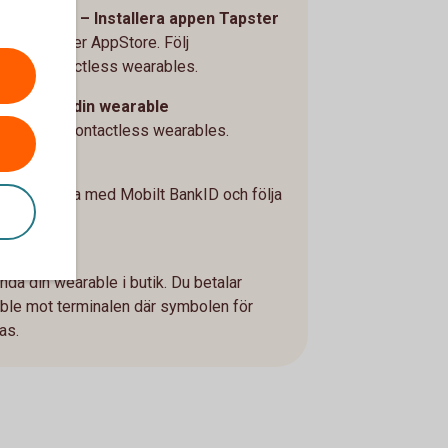
in wearable – Installera appen Tapster
e Play eller AppStore. Följ
pster: Contactless wearables.
appen med din wearable
ter-appen: Contactless wearables.
ter-appen
 att signera med Mobilt BankID och följa
ända din wearable i butik. Du betalar
ble mot terminalen där symbolen för
as.