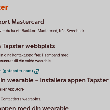
ter
kort Mastercard
ver du ha ett Bankkort Mastercard, från Swedbank
å Tapster webbplats
iv in dina kontaktuppgifter. I samband med
tnumret till din valda wearable.
s (gotapster.com)
in wearable – Installera appen Tapster
ller AppStore.
r: Contactless wearables.
-appen med din wearable