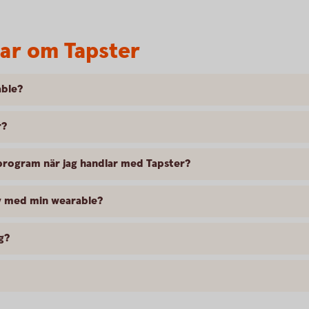
var om Tapster
able?
r?
sprogram när jag handlar med Tapster?
av med min wearable?
g?