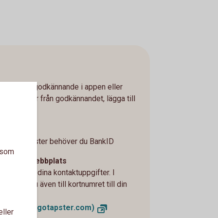
har lämnat godkännande i appen eller
 24 timmar från godkännandet, lägga till
kID
 kort till Tapster behöver du BankID
a som
å Tapster webbplats
ha. Skriv in dina kontaktuppgifter. I
ägger du även till kortnumret till din
 payments (gotapster.com)
eller