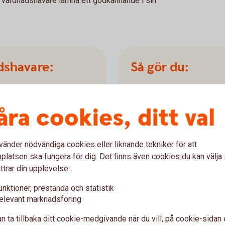
in vårdnadshavare lämna ett godkännande i sin
dshavare:
Så gör du:
Efter att vårdnadshavaren 
internetbanken kan du, inom
ster i internetbanken eller i
åra cookies, ditt val
ett kort i Tapster.
 tjänster.
å igenom flödet.
1. Du behöver giltigt Ban
vänder nödvändiga cookies eller liknande tekniker för att
För att kunna verifiera ditt
latsen ska fungera för dig. Det finns även cookies du kan välj
2. Gör din beställning p
ttrar din upplevelse:
Välj vilken wearable du vill 
unktioner, prestanda och statistik
samband med beställningen l
elevant marknadsföring
valda wearable.
Tapster - Revolution of
n ta tillbaka ditt cookie-medgivande när du vill, på cookie-sidan 