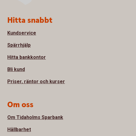
Sidfot
Hitta snabbt
Kundservice
Spärrhjälp
Hitta bankkontor
Bli kund
Priser, räntor och kurser
Om oss
Om Tidaholms Sparbank
Hållbarhet