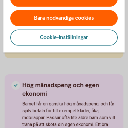
Baspeng med chans till
extrapengar
Bara nödvändiga cookies
Barnet får en baspeng, med chans till mer
pengar genom att hjälpa till hemma. Kanske
Cookie-inställningar
städa badrummet, passa småsyskon eller laga
mat. Passar många barn i mellanstadieåldern.
Hög månadspeng och egen
ekonomi
Barnet får en ganska hög månadspeng, och får
själv betala för till exempel kläder, fika,
mobilappar. Passar ofta lite äldre barn som vill
träna på att sköta sin egen ekonomi. Ett bra