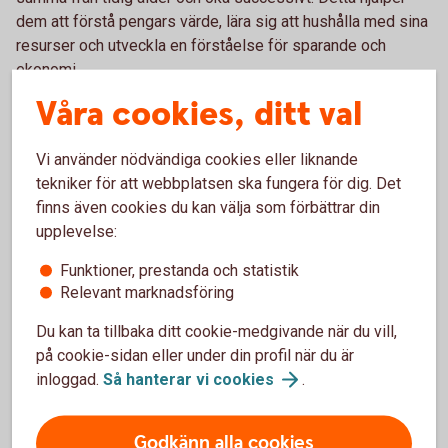
dem att förstå pengars värde, lära sig att hushålla med sina
resurser och utveckla en förståelse för sparande och
ekonomi.
Våra cookies, ditt val
Vi använder nödvändiga cookies eller liknande
Liten veckopeng för småköp
tekniker för att webbplatsen ska fungera för dig. Det
finns även cookies du kan välja som förbättrar din
Barnet får ganska låg veckopeng för småköp,
upplevelse:
men slipper betala för större saker som bio,
kläder och fika. Passar ofta yngre barn som
Funktioner, prestanda och statistik
just har börjat få veckopeng och som ska träna
Relevant marknadsföring
på att hantera den.
Du kan ta tillbaka ditt cookie-medgivande när du vill,
på cookie-sidan eller under din profil när du är
inloggad.
Så hanterar vi
cookies
.
Godkänn alla cookies