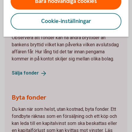
Bara nödvändiga cookies
Sälja fonder
Cookie-inställningar
Om du säljer en fond från Swedbank Robur före
fondens bryttid får du oftast den dagens kurs.
Observera att fonder kan ha andra bryttider än
bankens bryttid vilket kan påverka vilken avslutsdag
affären får. Hur lång tid det tar innan pengarna
kommer in på kontot skiljer sig mellan olika bolag.
Sälja
fonder
Byta fonder
Du kan när som helst, utan kostnad, byta fonder. Ett
fondbyte räknas som en försäljning och ett köp och
kan leda till en kapitalvinst som ska beskattas eller
en kapitalförlust som kan kvittas mot vinster. Läs