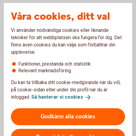
Våra cookies, ditt val
Så lång tid tar det när du köper
Vi använder nödvändiga cookies eller liknande
och säljer fonder
tekniker för att webbplatsen ska fungera för dig. Det
finns även cookies du kan välja som förbättrar din
upplevelse:
Köpa fonder
Funktioner, prestanda och statistik
Relevant marknadsföring
Om du köper en fond från Swedbank Robur före
fondens bryttid får du oftast den dagens kurs.
Du kan ta tillbaka ditt cookie-medgivande när du vill,
Observera att fonder kan ha andra bryttider än
på cookie-sidan eller under din profil när du är
bankens bryttid vilket kan påverka vilken avslutsdag
inloggad.
Så hanterar vi
cookies
.
affären får. Kom igång med vår guide och se hur ett
fondköp går till.
Godkänn alla cookies
Köpa
fonder