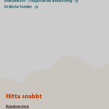
Sharpekvot - riskjusterad
avkastning
Ordlista
fonder
Sidfot
Hitta snabbt
Kundservice