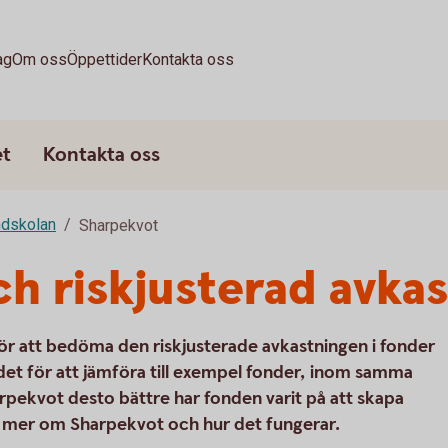
ag
Om oss
Öppettider
Kontakta oss
et
Kontakta oss
dskolan
Sharpekvot
h riskjusterad avka
ör att bedöma den riskjusterade avkastningen i fonder
 det för att jämföra till exempel fonder, inom samma
pekvot desto bättre har fonden varit på att skapa
 dig mer om Sharpekvot och hur det fungerar.