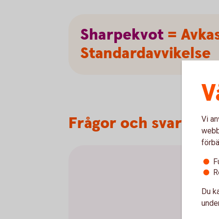
Sharpekvot
= Avkas
Standardavvikelse
V
Frågor och svar om 
Vi an
webbp
förbä
F
R
Du ka
under