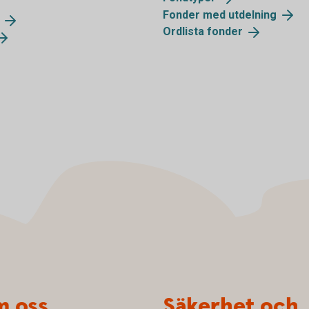
Fonder med
utdelning
Ordlista
fonder
 oss
Säkerhet och