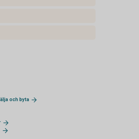
älja och
byta
r
r