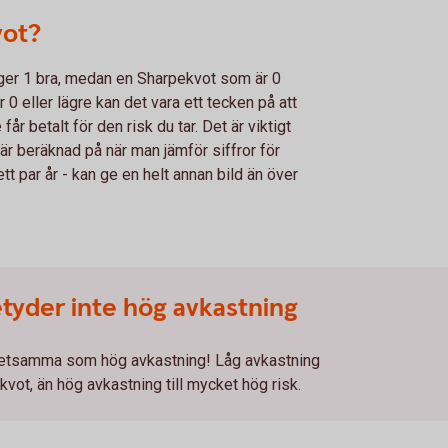
vot?
iger 1 bra, medan en Sharpekvot som är 0
 0 eller lägre kan det vara ett tecken på att
får betalt för den risk du tar. Det är viktigt
 är beräknad på när man jämför siffror för
ett par år - kan ge en helt annan bild än över
tyder inte hög avkastning
 detsamma som hög avkastning! Låg avkastning
kvot, än hög avkastning till mycket hög risk.