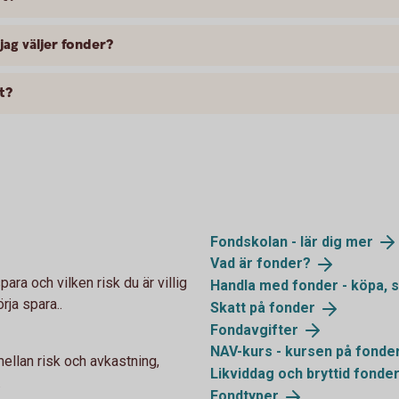
jag väljer fonder?
t?
Fondskolan - lär dig
mer
Vad är
fonder?
ara och vilken risk du är villig
Handla med fonder - köpa, s
örja spara..
Skatt på
fonder
Fondavgifter
NAV-kurs - kursen på
fonde
llan risk och avkastning,
Likviddag och bryttid
fonde
.
Fondtyper