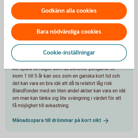
Månadsspara till
buffert
Godkänn alla cookies
Bara nödvändiga cookies
Jag behöver pengarna om 1–4 år –
Cookie-inställningar
Spara till en bil, resa eller fest
Att spara till något som du behöver pengarna till
inom 1 till 5 år kan ses som en ganska kort tid och
det kan vara en bra idé att då ta relativt låg risk.
Blandfonder med en liten andel aktier kan vara en idé
om man kan tänka sig lite svängning i värdet för att
få möjlighet till avkastning.
Månadsspara till drömmar på kort
sikt