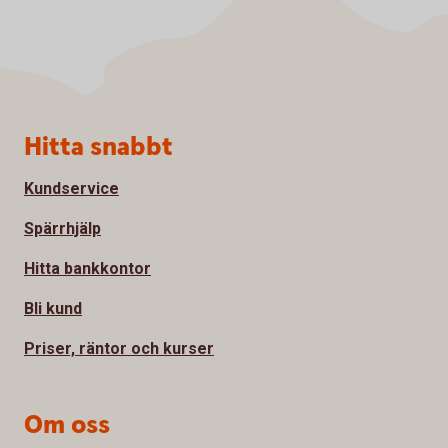
Sidfot
Hitta snabbt
Kundservice
Spärrhjälp
Hitta bankkontor
Bli kund
Priser, räntor och kurser
Om oss