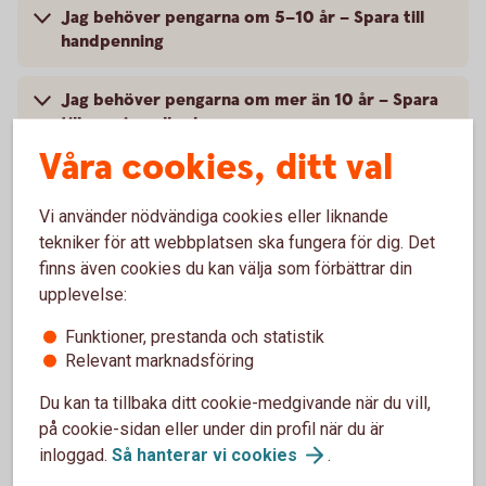
Jag behöver pengarna om 5–10 år – Spara till
handpenning
Jag behöver pengarna om mer än 10 år – Spara
till pension eller barn
Våra cookies, ditt val
Vi använder nödvändiga cookies eller liknande
tekniker för att webbplatsen ska fungera för dig. Det
Jag behöver pengarna om 1-2 år –
finns även cookies du kan välja som förbättrar din
Spara till buffert
upplevelse:
För att klara oplanerade utgifter som ett
Funktioner, prestanda och statistik
tandläkarbesök eller en trasig diskmaskin är det bra
Relevant marknadsföring
att ha en buffert, gärna två månadslöner efter skatt.
Du kan ta tillbaka ditt cookie-medgivande när du vill,
Eftersom du kan behöva pengarna snabbt bör du ta
på cookie-sidan eller under din profil när du är
en låg risk när du sparar till buffet. Det smidigaste är
inloggad.
Så hanterar vi
cookies
.
att spara på ett konto.