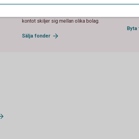
 Kom
påverka vilken avslutsdag affären får. Hur
kapit
ndköp
lång tid det tar innan pengarna kommer in på
Läs m
kontot skiljer sig mellan olika bolag.
Byta
Sälja
fonder