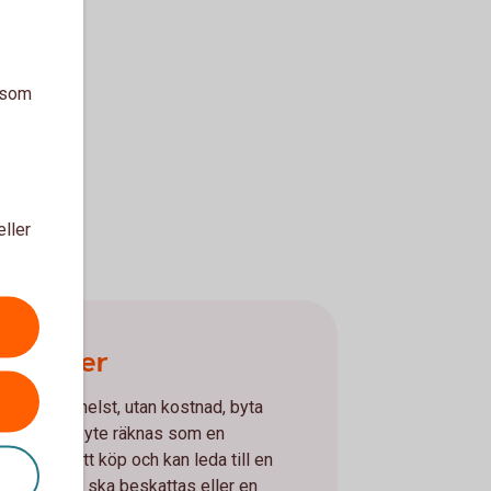
a som
eller
a fonder
n när som helst, utan kostnad, byta
r. Ett fondbyte räknas som en
ljning och ett köp och kan leda till en
alvinst som ska beskattas eller en