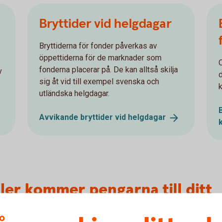
Bryttider vid helgdagar
Bryttiderna för fonder påverkas av
öppettiderna för de marknader som
O
fonderna placerar på. De kan alltså skilja
v
sig åt vid till exempel svenska och
k
utländska helgdagar.
Avvikande bryttider vid
helgdagar
ller kommer pengarna till ditt