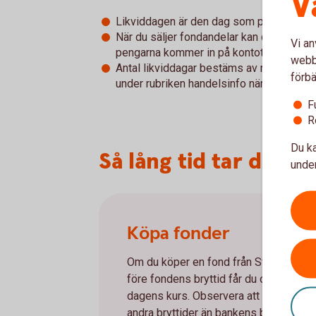
V
Likviddagen är den dag som pengarna dras
När du säljer fondandelar kan det däremot
Vi an
pengarna kommer in på kontot, alltså anta
webbp
Antal likviddagar bestäms av respektive 
förbä
under rubriken handelsinfo när du klickar 
F
R
Du ka
Så lång tid tar det n
under
Köpa fonder
Om du köper en fond från Swedbank 
före fondens bryttid får du oftast den
dagens kurs. Observera att fonder kan
andra bryttider än bankens bryttid vilk