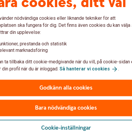
åra cookies, ditt val
 från ditt konto vid ett fondköp.
 skilja sig åt mellan olika fonder när
vänder nödvändiga cookies eller liknande tekniker för att
let likviddagar.
latsen ska fungera för dig. Det finns även cookies du kan välj
fondbolag. Du hittar information om det
ttrar din upplevelse:
på en fond i fondlistan.
unktioner, prestanda och statistik
elevant marknadsföring
n ta tillbaka ditt cookie-medgivande när du vill, på cookie-sidan 
är du köper och säljer fonder
 din profil när du är inloggad.
Så hanterar vi
cookies
.
Godkänn alla cookies
Sälja fonder
Byt
Bara nödvändiga cookies
Robur
Om du säljer en fond från Swedbank Robur
Du ka
före fondens bryttid får du oftast den
fonde
 ha
dagens kurs. Observera att fonder kan ha
försä
Cookie-inställningar
et kan
andra bryttider än bankens bryttid vilket kan
kapit