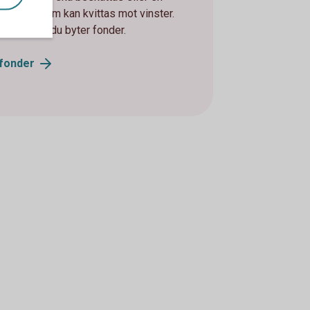
alförlust som kan kvittas mot vinster.
er om hur du byter fonder.
fonder