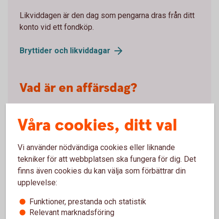
Likviddagen är den dag som pengarna dras från ditt
konto vid ett fondköp.
Bryttider och
likviddagar
Vad är en affärsdag?
Affärsdagen är den dag som köpet av dina
Våra cookies, ditt val
fondandelar genomförs. Det är just den dagens
fondkurs som blir din köpkurs.
Vi använder nödvändiga cookies eller liknande
Så sätts kursen på fonder
tekniker för att webbplatsen ska fungera för dig. Det
finns även cookies du kan välja som förbättrar din
Fondkursen sätts en gång per dag. Den påverkas av
upplevelse:
kursen på de värdepapper fonden innehåller,
Funktioner, prestanda och statistik
fondens avgifter och eventuella
Relevant marknadsföring
valutakursförändringar.