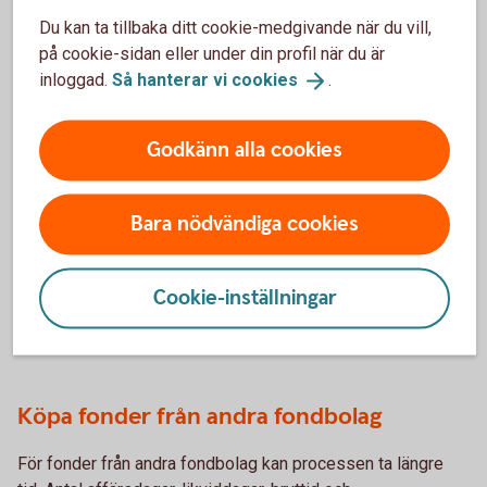
Du kan ta tillbaka ditt cookie-medgivande när du vill,
Så sätts kursen på
fonder
på cookie-sidan eller under din profil när du är
inloggad.
Så hanterar vi
cookies
.
Godkänn alla cookies
Hur lång tid tar fondköpet?
Bara nödvändiga cookies
Köpa fonder från Swedbank Robur
Cookie-inställningar
Ett köp av fonder från Swedbank Robur genomförs
vanligtvis inom en till två dagar.
Köpa fonder från andra fondbolag
För fonder från andra fondbolag kan processen ta längre