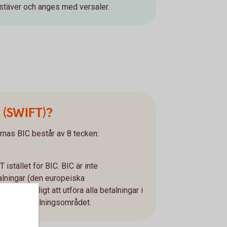
okstäver och anges med versaler.
C (SWIFT)?
as BIC består av 8 tecken:
istället för BIC. BIC är inte
alningar (den europeiska
ör det möjligt att utföra alla betalningar i
 eurobetalningsområdet.