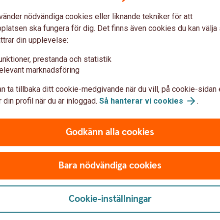
vänder nödvändiga cookies eller liknande tekniker för att
latsen ska fungera för dig. Det finns även cookies du kan välj
 siffror, till exempel
ttrar din upplevelse:
unktioner, prestanda och statistik
elevant marknadsföring
n ta tillbaka ditt cookie-medgivande när du vill, på cookie-sidan 
 din profil när du är inloggad.
Så hanterar vi
cookies
.
Godkänn alla cookies
Räkna ut ditt IBAN-nummer
t IBAN-nummer med IBAN-räknaren. Den fungerar endast
Bara nödvändiga cookies
Sparbankerna. Ange alltid IBAN tillsammans med bank
SWEDSESS (för Swedbank och sparbankerna).
Cookie-inställningar