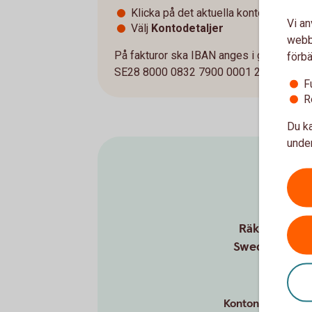
Klicka på det aktuella kontot
Vi an
Välj
Kontodetaljer
webbp
På fakturor ska IBAN anges i grupper om 4
förbä
SE28 8000 0832 7900 0001 2345.
F
R
Du ka
under
Räkna ut dit
Swedbank och 
Kontonummer