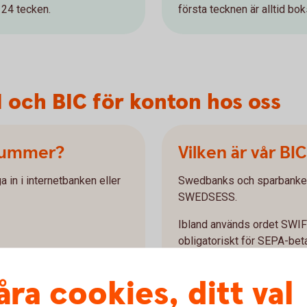
 24 tecken.
första tecknen är alltid b
N och BIC för konton hos oss
-nummer?
Vilken är vår BI
a in i internetbanken eller
Swedbanks och sparbankern
SWEDSESS.
Ibland används ordet SWIFT 
obligatoriskt för SEPA-bet
gireringsstandarden) vilka g
euro inom det gemensamma
åra cookies, ditt val