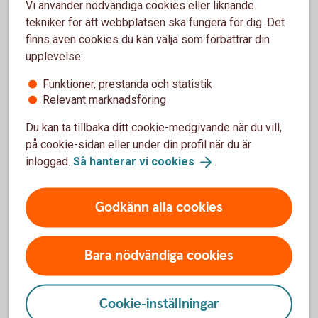
Vi använder nödvändiga cookies eller liknande
privatkund hos oss
tekniker för att webbplatsen ska fungera för dig. Det
finns även cookies du kan välja som förbättrar din
Bankomats uttagsautomater
(bankomat.se)
upplevelse:
Funktioner, prestanda och statistik
Relevant marknadsföring
Du kan ta tillbaka ditt cookie-medgivande när du vill,
Kontanten
på cookie-sidan eller under din profil när du är
inloggad.
Så hanterar vi
cookies
.
Cirka 450 automater i Sverige - ofta där det inte
finns någon bank i närheten.
Godkänn alla cookies
Kontantens uttagsautomater
(kontanten.se)
Bara nödvändiga cookies
Cookie-inställningar