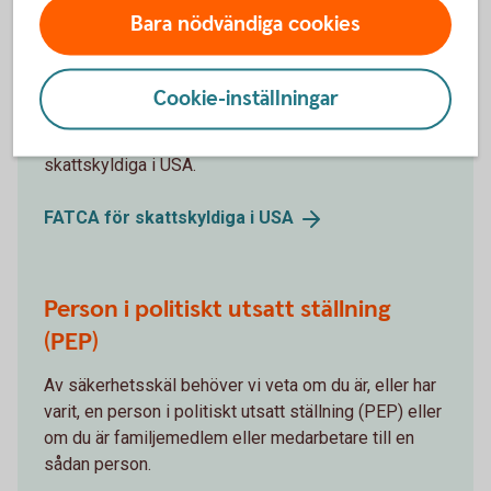
Bara nödvändiga cookies
FATCA för skattskyldiga i USA
Är du skattskyldig i USA? Från 1 juli 2014 frågar
Cookie-inställningar
Tidaholms Sparbank, och alla andra banker och
finansiella institut i Sverige, nya kunder om de är
skattskyldiga i USA.
FATCA för skattskyldiga i
USA
Person i politiskt utsatt ställning
(PEP)
Av säkerhetsskäl behöver vi veta om du är, eller har
varit, en person i politiskt utsatt ställning (PEP) eller
om du är familjemedlem eller medarbetare till en
sådan person.