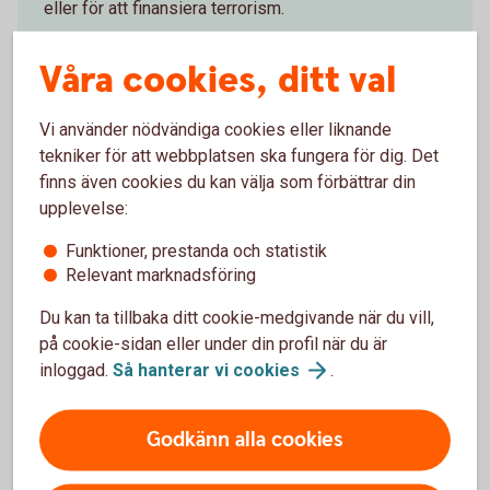
eller för att finansiera terrorism.
Lagen ställer krav på att vi banker, och andra
Våra cookies, ditt val
finansiella bolag, ska ha en god kunskap om våra
kunders ekonomi och affärsrelationen med kunden.
Vi använder nödvändiga cookies eller liknande
Vi som bank har också skyldighet att löpande följa
tekniker för att webbplatsen ska fungera för dig. Det
upp att informationen vi har är aktuell. Därför ställer
finns även cookies du kan välja som förbättrar din
vi frågor när du besöker ett bankkontor, per brev
upplevelse:
eller i internetbanken och appen.
Funktioner, prestanda och statistik
Vårt arbete mot penningtvätt och
Relevant marknadsföring
terroristfinansiering
(swedbank.com)
Du kan ta tillbaka ditt cookie-medgivande när du vill,
på cookie-sidan eller under din profil när du är
inloggad.
Så hanterar vi
cookies
.
Information om FATCA och
Godkänn alla cookies
Politiskt utsatt ställning (PEP)