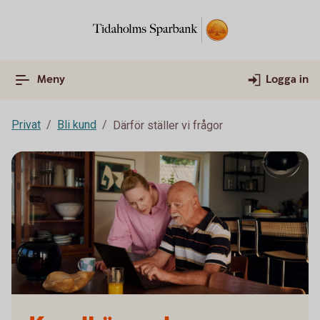
Meny
Logga in
Privat
Bli kund
Därför ställer vi frågor