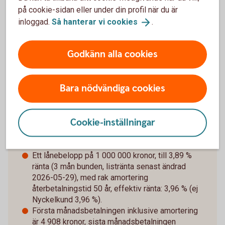
på cookie-sidan eller under din profil när du är
Att låna kostar pengar!
inloggad.
Så hanterar vi
cookies
.
Om du inte kan betala tillbaka skulden i tid riskerar du en
betalningsanmärkning. Det kan leda till svårigheter att få
hyra bostad, teckna abonnemang och få nya lån. För stöd,
Godkänn alla cookies
vänd dig till budget- och skuldrådgivningen i din kommun.
Kontaktuppgifter finns på
konsumentverket.
se
Bara nödvändiga cookies
Cookie-inställningar
Räkneexempel bolån
Ett lånebelopp på 1 000 000 kronor, till 3,89 %
ränta (3 mån bunden, listränta senast ändrad
2026-05-29), med rak amortering
återbetalningstid 50 år, effektiv ränta: 3,96 % (ej
Nyckelkund 3,96 %).
Första månadsbetalningen inklusive amortering
är 4 908 kronor, sista månadsbetalningen