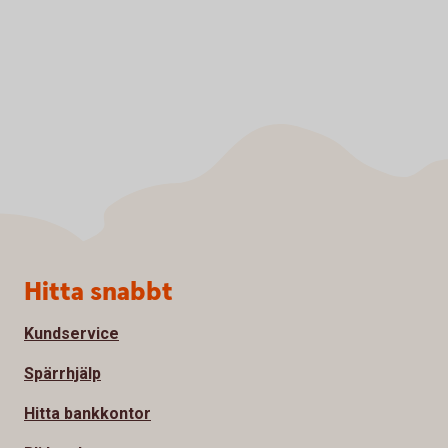
Sidfot
Hitta snabbt
Kundservice
Spärrhjälp
Hitta bankkontor