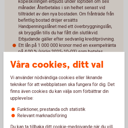
köpeskillingen erbjuds under löptiden om sex
månader. Återbetalas i sin helhet senast vid
tillträdet av den nya bostaden. Om frånträde från
befintlig bostad dröjer ersätts
Handpenningslånet med ett överbryggningslån,
sk brygglån tills du har fått din slutlikvid.
Erbjudande gäller efter sedvanlig kreditprövning.
Ett lån på 1 000 000 kronor med en exempelränta
på 4,00 % (rörlig 2025-10-03) som betalas
tillbaka vid frånträde, aviseringsavgift 0 kronor,
Våra cookies, ditt val
uppläggningsavgift 0 kronor, ger en effektiv ränta
på 4,00 %. Totalt belopp att betala under lånets
löptid: 1 020 000 kronor. Antalet betalningar är en
Vi använder nödvändiga cookies eller liknande
(1).​
tekniker för att webbplatsen ska fungera för dig. Det
finns även cookies du kan välja som förbättrar din
upplevelse:
Funktioner, prestanda och statistik
Relevant marknadsföring
Du kan ta tillbaka ditt cookie-medgivande när du vill,