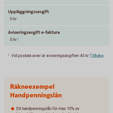
Uppläggningssavgift
0 kr
Aviseringsavgift e-faktura
0 kr
1
Vid postala avier är aviseringsavgiften 45 kr
Tillbaka
1
Räkneexempel
Handpenningslån
Ett handpenningslån för max 10% av