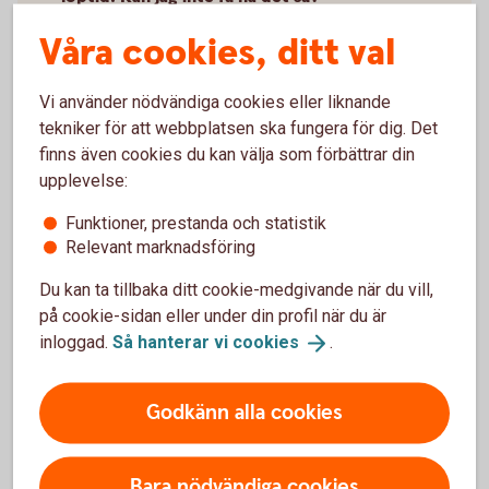
Våra cookies, ditt val
Vi använder nödvändiga cookies eller liknande
Rörlig eller bunden ränta?
tekniker för att webbplatsen ska fungera för dig. Det
finns även cookies du kan välja som förbättrar din
upplevelse:
Hur ska jag dela upp lånet på olika
räntebindningstider?
Funktioner, prestanda och statistik
Relevant marknadsföring
Vad är det för skillnad på rörlig och bunden
Du kan ta tillbaka ditt cookie-medgivande när du vill,
ränta?
på cookie-sidan eller under din profil när du är
inloggad.
Så hanterar vi
cookies
.
Är inte rörlig ränta alltid mest fördelaktig?
Godkänn alla cookies
Hur ska jag tänka om ränteläget?
Bara nödvändiga cookies