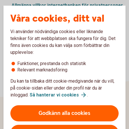
Allmänna villkor internetbanken för privatpersoner
(pdf)
Våra cookies, ditt val
Särskilda villkor internetbanken för företag (pdf)
Vi använder nödvändiga cookies eller liknande
tekniker för att webbplatsen ska fungera för dig. Det
finns även cookies du kan välja som förbättrar din
upplevelse:
Funktioner, prestanda och statistik
Relevant marknadsföring
Du kan ta tillbaka ditt cookie-medgivande när du vill,
på cookie-sidan eller under din profil när du är
inloggad.
Så hanterar vi
cookies
.
Godkänn alla cookies
Sidfot
Hitta snabbt