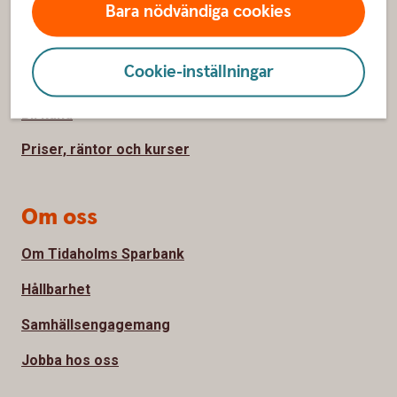
Kundservice
Bara nödvändiga cookies
Spärrhjälp
Cookie-inställningar
Hitta bankkontor
Bli kund
Priser, räntor och kurser
Om oss
Om Tidaholms Sparbank
Hållbarhet
Samhällsengagemang
Jobba hos oss