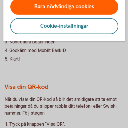
Bara nödvändiga cookies
När du skannar en QR-kod slipper du knappa in personens
telefon- eller Swish-nummer. Följ stegen:
Tryck på knappen “Skanna”.
Cookie-inställningar
Rikta kameran mot QR-koden.
Kontrollera betalningen
Godkänn med Mobilt BankID.
Klart!
Visa din QR-kod
När du visar din QR-kod så blir det smidigare att ta emot
betalningar då du slipper rabbla ditt telefon- eller Swish-
nummer. Följ stegen:
Tryck på knappen “Visa QR".