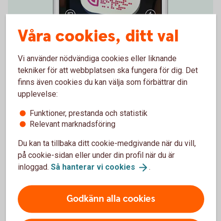
Våra cookies, ditt val
Vi använder nödvändiga cookies eller liknande
Enklare betalningar
tekniker för att webbplatsen ska fungera för dig. Det
finns även cookies du kan välja som förbättrar din
QR-koder används även för Swish. Med dessa blir
upplevelse:
betalningarna enklare och du kan swisha snabbare.
Du kan skanna andras QR-koder, visa din QR-kod och
Funktioner, prestanda och statistik
skapa en egen.
Relevant marknadsföring
Du kan ta tillbaka ditt cookie-medgivande när du vill,
Swish med QR-kod och instruktionsfilmer
på cookie-sidan eller under din profil när du är
(swish.nu)
inloggad.
Så hanterar vi
cookies
.
Godkänn alla cookies
Skanna QR-kod