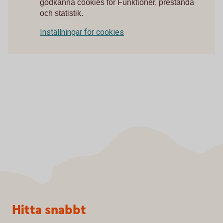
godkänna cookies för Funktioner, prestanda
och statistik.
Inställningar för cookies
Sidfot
Hitta snabbt